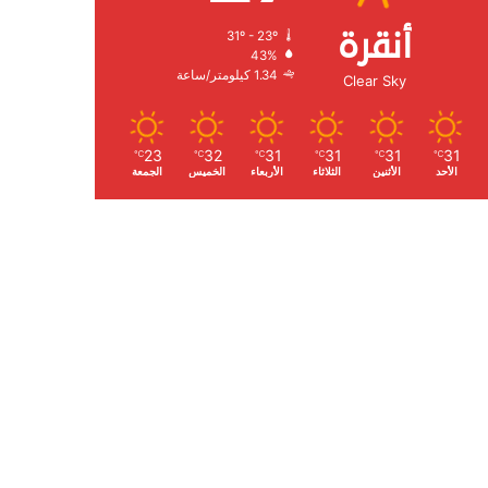
أنقرة
31º - 23º
الرطوبة:
43%
الرياح:
1.34 كيلومتر/ساعة
Clear Sky
23
32
31
31
31
31
℃
℃
℃
℃
℃
℃
الأحد
الأثنين
الثلاثاء
الأربعاء
الخميس
الجمعة