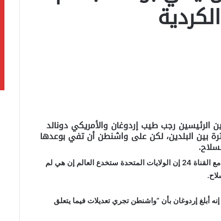
لكردية
 بين الرئيسين رجب طيب إردوغان والأمريكي دونالد
رة بين البلدين، لكن على واشنطن أن تفي بوعدها
لسلاح.
وقال بكر بوزداج نائب رئيس الوزراء التركي في مقابلة مع القناة 24 إن الولايات المتحدة ستخدع العالم إن هي لم
لاح.
نه أبلغ إردوغان بأن “واشنطن تجري تعديلات فيما يتعلق