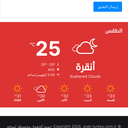
الطقس
25
℃
أنقرة
33º - 20º
الرطوبة:
45%
الرياح:
0.45 كيلومتر/ساعة
Scattered Clouds
31
30
32
33
33
℃
℃
℃
℃
℃
الجمعة
السبت
الأحد
الأثنين
الثلاثاء
© Copyright 2026, arab-turkey.com.tr جميع الحقوق محفوظة لموقع