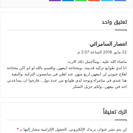
تعليق واحد
ي
انتصار السامرائي
:
ق
22 مايو، 2018 الساعة 2:07 م
و
ماشاء الله عليه ..وماأجمل ذلك الارث.
ل
انا لدي طوابع تركيه قديمة…ومحتاجة ابيعهن..واقسم بالله لو لم اكن محتاجة
لعلاج عيوني لن ابيعهن.اربع منهن عند اهلي في سامصون التركية..والبقية
هنا عندي في سامراء.ويوجد لدي طوابع من عدة دول …فارجوا ان يساعدني
احد في بيعهن…ولكم جزيل الشكر
اترك تعليقاً
لن يتم نشر عنوان بريدك الإلكتروني.
الحقول الإلزامية مشار إليها بـ
*