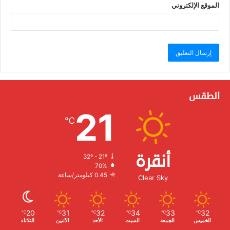
الموقع الإلكتروني
الطقس
21
℃
أنقرة
32º - 21º
الرطوبة:
70%
الرياح:
0.45 كيلومتر/ساعة
Clear Sky
20
31
32
34
33
32
℃
℃
℃
℃
℃
℃
الخميس
الجمعة
السبت
الأحد
الأثنين
الثلاثاء