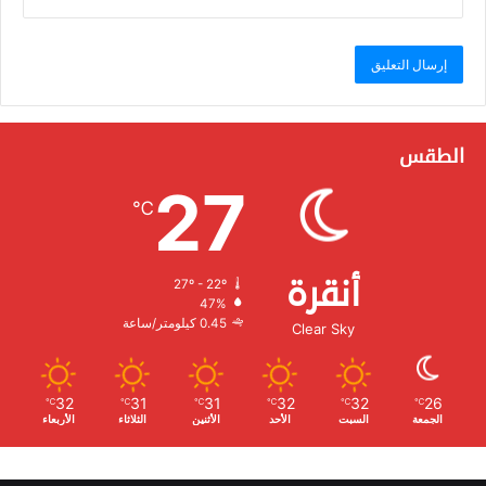
الطقس
27
℃
أنقرة
27º - 22º
الرطوبة:
47%
الرياح:
0.45 كيلومتر/ساعة
Clear Sky
32
31
31
32
32
26
℃
℃
℃
℃
℃
℃
الجمعة
السبت
الأحد
الأثنين
الثلاثاء
الأربعاء