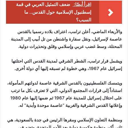
اقرأ أيضًا:
ضعف التمثيل العربي في قمة
إسطنبول الإسلامية حول القدس.. ما
السبب؟
والأربعاء الماضي، أعلن ترامب، اعتراف بلاده رسميا بالقدس
عاصمة لإسرائيل، ونقل سفارة واشنطن من تل أبيب إلى المدينة
المحتلة، وسط غضب عربي وإسلامي وقلق وتحذيرات دولية.‎
ويشمل قرار ترامب، الشطر الشرقي لمدينة القدس التي احتلتها
إسرائيل عام 1967، وهي خطوة لم تسبقه إليها أي دولة أخرى.
ويتمسك الفلسطينيون بالقدس الشرقية عاصمة لدولتهم المأمولة،
استناداً إلى قرارات المجتمع الدولي، التي لا تعترف بكل ما ترتب
على احتلال إسرائيل للمدينة عام 1967 ثم ضمها إليها عام 1980
وإعلانها القدس الشرقية والغربية “عاصمة موحدة وأبدية” له.
ومنظمة التعاون الإسلامي ومقرها الرئيس في جدة بالسعودية، هي
ثاني أكبر منظمة حكومية دولية بعد الأمم المتحدة، وتضم في