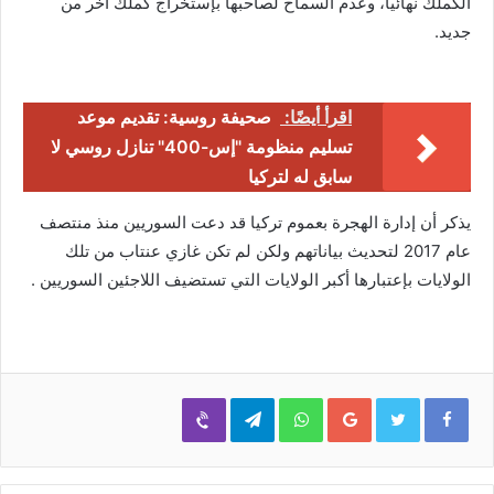
الكملك نهائياً، وعدم السماح لصاحبها بإستخراج كملك أخر من
جديد.
اقرأ أيضًا:
صحيفة روسية: تقديم موعد
تسليم منظومة "إس-400" تنازل روسي لا
سابق له لتركيا
يذكر أن إدارة الهجرة بعموم تركيا قد دعت السوريين منذ منتصف
عام 2017 لتحديث بياناتهم ولكن لم تكن غازي عنتاب من تلك
الولايات بإعتبارها أكبر الولايات التي تستضيف اللاجئين السوريين .
Viber
Telegram
WhatsApp
Google+