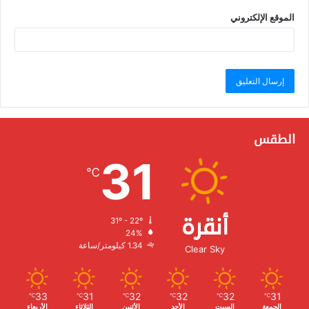
الموقع الإلكتروني
الطقس
31
℃
أنقرة
31º - 22º
الرطوبة:
24%
الرياح:
1.34 كيلومتر/ساعة
Clear Sky
33
31
32
32
32
31
℃
℃
℃
℃
℃
℃
الجمعة
السبت
الأحد
الأثنين
الثلاثاء
الأربعاء