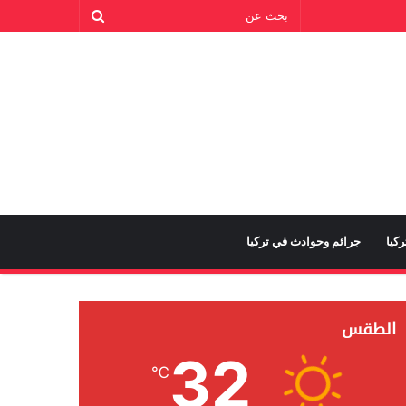
كيا
جرائم وحوادث في تركيا
الطقس
32
℃