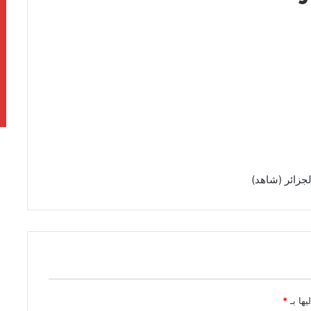
جزائر (شاهد)
يها بـ
*