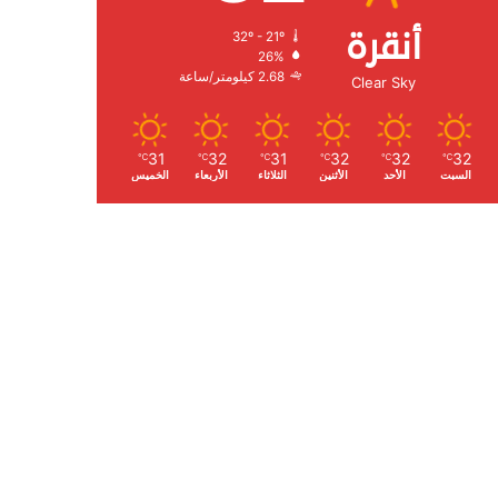
أنقرة
32º - 21º
الرطوبة:
26%
الرياح:
2.68 كيلومتر/ساعة
Clear Sky
31
32
31
32
32
32
℃
℃
℃
℃
℃
℃
السبت
الأحد
الأثنين
الثلاثاء
الأربعاء
الخميس