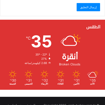
الطقس
35
℃
أنقرة
35º - 22º
الرطوبة:
27%
الرياح:
2.68 كيلومتر/ساعة
Broken Clouds
30
31
32
31
31
35
℃
℃
℃
℃
℃
℃
الأحد
الأثنين
الثلاثاء
الأربعاء
الخميس
الجمعة