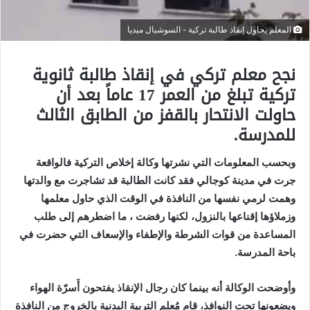
المعلم يحاول إنقاذ طالبة تركية - السوشيال ميديا
نجح معلم تركي في إنقاذ طالبة ثانوية
تركية تبلغ من العمر 17 عاماً بعد أن
حاولت الانتحار بالقفز من الطابق الثالث
للمدرسة.
وبحسب المعلومات التي نشرتها وكالة إخلاص التركية فالواقعة
جرت في مدينة كوجالي فقد كانت الطالبة قد تشاجرت مع والدتها
وهمت لرمي نفسها من النافذة في الوقت الذي حاول معلمها
وزملاؤها إقناعها بالنزول، لكنها رفضت ، ما اضطرهم إلى طلب
المساعدة من قوات الشرطة والإطفاء والإسعاف التي حضرت في
باحة المدرسة
.
وأوضحت الوكالة أنه بينما كان رجال الإنقاذ يفتحون أَسرّة الهواء
ويضعونها تحت النوافذ، قام مُعلم التربية البدنية بالخروج من النافذة