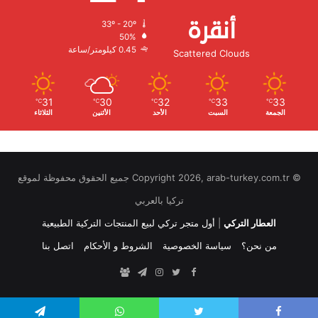
أنقرة
33º - 20º
الرطوبة:
50%
الرياح:
0.45 كيلومتر/ساعة
Scattered Clouds
31
30
32
33
33
℃
℃
℃
℃
℃
الجمعة
السبت
الأحد
الأثنين
الثلاثاء
© Copyright 2026, arab-turkey.com.tr جميع الحقوق محفوظة لموقع
تركيا بالعربي
العطار التركي
|
أول متجر تركي لبيع المنتجات التركية الطبيعية
من نحن؟
سياسة الخصوصية
الشروط و الأحكام
اتصل بنا