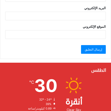
البريد الإلكتروني
الموقع الإلكتروني
الطقس
30
℃
أنقرة
32º - 24º
الرطوبة:
39%
الرياح:
0.89 كيلومتر/ساعة
Clear Sky