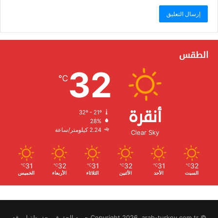
الطقس
32
℃
أنقرة
32º - 21º
الرطوبة:
28%
الرياح:
2.24 كيلومتر/ساعة
Clear Sky
31
32
31
32
31
32
℃
℃
℃
℃
℃
℃
السبت
الأحد
الأثنين
الثلاثاء
الأربعاء
الخميس
© Copyright 2026, arab-turkey.com.tr جميع الحقوق محفوظة لموقع