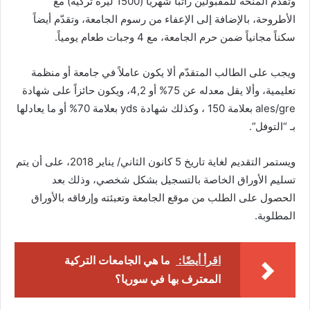
وتقدّم المنحة للمقبولين راتباً شهرياً (1500 ليرة تركية) مع
الأطروحة، بالإضافة إلى الإعفاء من رسوم الجامعة، وتقدّم أيضاً
سكناً مجانياً ضمن حرم الجامعة، مع 4 وجبات طعام يومياً.
ويجب على الطالب المتقدّم ألا يكون عاملاً في جامعة أو منظمة
تعليمية، وألا يقل معدله عن 75% أو 4,2، ويكون حائزاً على شهادة
ales/gre بعلامة 150 ، وكذلك شهادة yds بعلامة 70% أو ما يعادلها
بـ “التوفل”.
ويستمر التقديم لغاية تاريخ 5 كانون الثاني/ يناير 2018، على أن يتم
تسليم الأوراق الخاصة بالتسجيل بشكل شخصي، وذلك بعد
الحصول على الطلب من موقع الجامعة وتعبئته وإرفاقه بالأوراق
المطلوبة.
اقرأ أيضًا:
ما هي الجامعات التركية
المعترف بها في سوريا؟