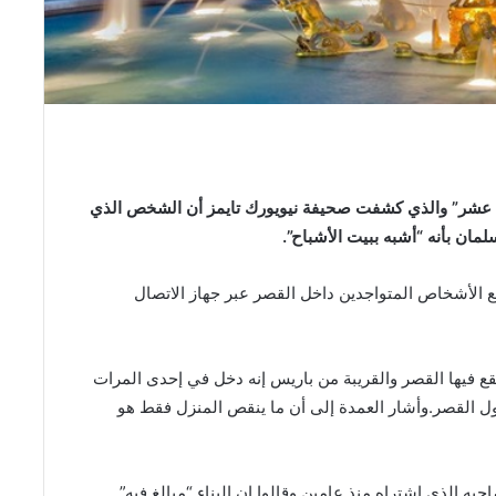
ع عشر” والذي كشفت صحيفة نيويورك تايمز أن الشخص الذي
ان بأنه “أشبه ببيت الأشباح”.
مريكية “CNN” إجراء مقابلة مع الأشخاص المتواجدين داخل القصر عبر جهاز الاتصال
يقع فيها القصر والقريبة من باريس إنه دخل في إحدى المرات
 القصر.وأشار العمدة إلى أن ما ينقص المنزل فقط هو
ه الذي اشتراه منذ عامين وقالوا إن البناء “مبالغ فيه”.