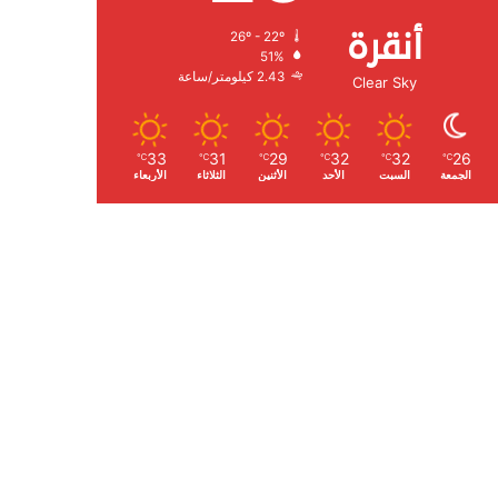
أنقرة
26º - 22º
الرطوبة:
51%
الرياح:
2.43 كيلومتر/ساعة
Clear Sky
33
31
29
32
32
26
℃
℃
℃
℃
℃
℃
الجمعة
السبت
الأحد
الأثنين
الثلاثاء
الأربعاء