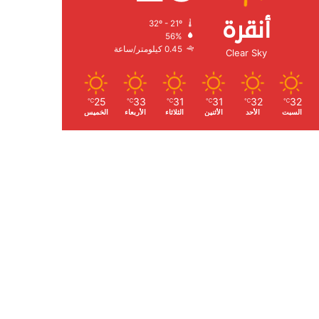
أنقرة
32º - 21º
الرطوبة:
56%
الرياح:
0.45 كيلومتر/ساعة
Clear Sky
25
33
31
31
32
32
℃
℃
℃
℃
℃
℃
السبت
الأحد
الأثنين
الثلاثاء
الأربعاء
الخميس