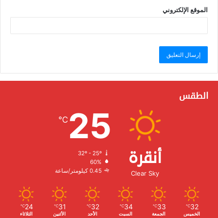
الموقع الإلكتروني
الطقس
25
℃
أنقرة
32º - 25º
الرطوبة:
60%
الرياح:
0.45 كيلومتر/ساعة
Clear Sky
24
31
32
34
33
32
℃
℃
℃
℃
℃
℃
الخميس
الجمعة
السبت
الأحد
الأثنين
الثلاثاء