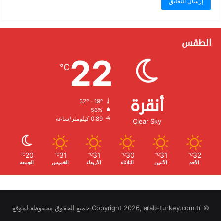
الطقس
22
℃
أنقرة
32º - 19º
الرطوبة:
56%
الرياح:
0.89 كيلومتر/ساعة
Clear Sky
20
31
31
30
31
32
℃
℃
℃
℃
℃
℃
الأحد
الأثنين
الثلاثاء
الأربعاء
الخميس
الجمعة
© Copyright 2026, arab-turkey.com.tr جميع الحقوق محفوظة لموقع