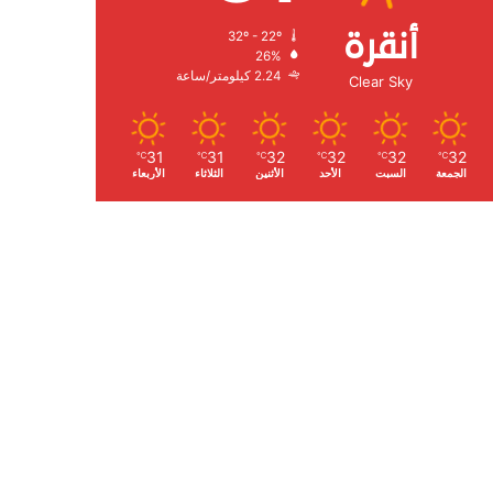
أنقرة
32º - 22º
الرطوبة:
26%
الرياح:
2.24 كيلومتر/ساعة
Clear Sky
31
31
32
32
32
32
℃
℃
℃
℃
℃
℃
الجمعة
السبت
الأحد
الأثنين
الثلاثاء
الأربعاء