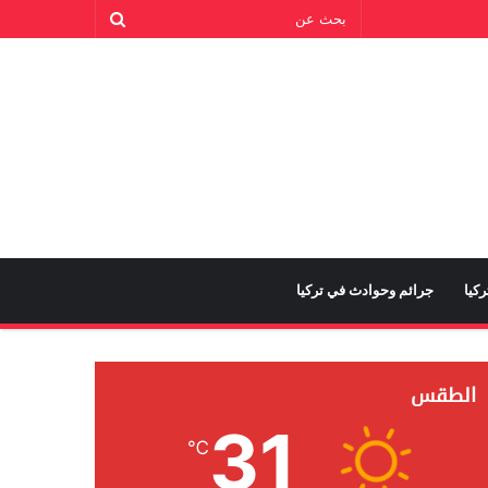
كيا
جرائم وحوادث في تركيا
الطقس
31
℃