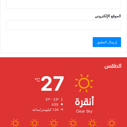
الموقع الإلكتروني
الطقس
27
℃
أنقرة
31º - 23º
الرطوبة:
43%
الرياح:
1.34 كيلومتر/ساعة
Clear Sky