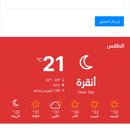
الطقس
21
℃
أنقرة
32º - 20º
الرطوبة:
62%
الرياح:
1.69 كيلومتر/ساعة
Clear Sky
22
31
31
32
32
32
℃
℃
℃
℃
℃
℃
الجمعة
السبت
الأحد
الأثنين
الثلاثاء
الأربعاء