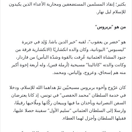
بكثير؛ إنقاذ المسلمين المستضعفين ومحاربة الأعداء الذين يكيدون
للإسلام ليل نهار.
من هو “بربروس”
هو “خضر بن يعقوب”، لقبه “خير الدين باشا. وُلِد في جزيرة
“ليسبوس” اليونانية، وكان والده انكشاريًا (الانكشارية فرقة من
جنود المشاة العثمانية عُرِفت بالقوة وشدّة البأس) من فاردار،
وكانت والدته “كاتالينا” مسيحية (أرملة قس)، وله أربعة إخوة أكبر
منه هم إسحاق، وعروج، وإلياس، ومحمد.
كان عرّوج وأخوه بربروس مسيحيّين ثمّ هداهما الله للإسلام، ودخلا
في خدمة السلطان “محمد الحفصي” في تونس، إذ كانا يعترضان
السفن النصرانية ويأخذان ما فيها ويبيعان ركّابها وملّاحيها رقيقًا،
وارسلا إلى السلطان العثماني “سليم الأول” سفينة حصلا عليها،
فقبلها السلطان وأجزل لهما العطاء.