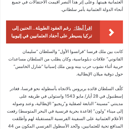
العثمانية هيبتها. وعلى إثر هذا النصر أقيمت الاحتفالات في جميع
أنحاء الدولة العثمانية بأمر سلطاني.
اقرأ أيضًا:
رغم العقود الطويلة.. الحنين إلى
تركيا يسيطر على أحفاد العثمانيين في إثيوبيا
كانت بين ملك فرنسا “فرانسوا الأول” والسلطان “سليمان
القانوني” علاقات دبلوماسية، وكان يطلب من السلطان مساعدات
حربية أثناء نشوب حرب بينه وبين ملك إسبانيا “شارل الخامس”
حول دوقية ميلان الإيطالية.
كلّف السلطان قائده بربروس بالاتجاه بأسطوله نحو فرنسا، فغادر
إسطنبول في 28 أيار/ مايو 1543 واستولى في طريقه على
مدينتي “مسينة” التابعة لصقلية و”ريجيو” الإيطالية، وعند وصوله
إلى ميناء “ولون” (قاعدة بحرية فرنسية في البحر المتوسط) رفعت
الأعلام العثمانية على السفينة الفرنسية المستقبلة لهم وأطلقت
المدافع تحية للعثمانيين، واتّحد الأسطول الفرنسي المكون من 44