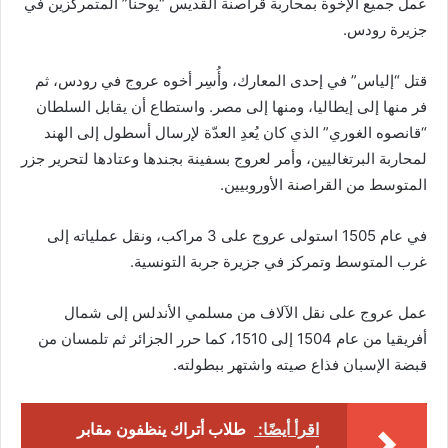
عمل جميع الإخوة بمحاربة قراصنة القديس “يوحنا” المتمركزين في
جزيرة رودس.
قتل “إلياس” في إحدى المعارك، وأُسِر أخوه عروج في رودس، ثم
فر منها إلى إيطاليا، ومنها إلى مصر. واستطاع أن يقابل السلطان
“قانصوه الغوري” الذي كان يُعدِ العدّة لإرسال أسطول إلى الهند
لمحاربة البرتغاليين، وأمر لعروج بسفينة بجندها وعتادها لتحرير جزر
المتوسط من القراصنة الأوروبيين.
في عام 1505 استولى عروج على 3 مراكب، ونقل عملياته إلى
غرب المتوسط وتمركز في جزيرة جربة التونسية.
عمل عروج على نقل الآلاف من مسلمي الأندلس إلى شمال
أفريقيا من عام 1504 إلى 1510، كما حرر الجزائر ثم تلمسان من
قبضة الإسبان فذاع صيته واشتهر ببطولته.
اقرأ أيضًا:
طلاب أتراك ينظفون مقابر