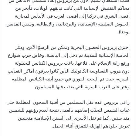
طلب السلطان سليم الأول من بربروس إنقاذ مسلمي الأندلس من
محاكم التفتيش الإسبانية التي كانت تذيقهم الويلات، فأبحر من
أقصى الشرق في تركيا إلى أقصى الغرب في الأندلس لمحاربة
الجيوش الصليبية (الإسبانية، والبرتغالية، والإيطالية، وسفن القديس
يوحنا).
اخترق بربروس الحصون البحرية وتمكن من الرسوّ الآمن، ودمّر
الحامية الإسبانية للمدينة ثم دخل إلى اليابسة، وخاض حرب شوارع
ورفع راية الإسلام على قلاعها. باغت بربروس الكنائس للحيلولة
دون هروب القساوسة الكاثوليك الذين كانوا يعرفون أماكن التعذيب
السرية، حيث تم البحث الفوري في جميع أبنية الكنائس المظلمة
وعثر على الغرب السرية التي يعذب فيها المسلمون.
راعى بربروس عدم نقل المسلمين من أقبية السجون المظلمة حتى
غياب الشمس لتجنّب إصابتهم بالعمى نتيجة لعدم رؤيتهم للشمس
منذ سنين، كما تم نقل الأسرى إلى السفن الإسلامية متجنبين
تعرض جلودهم الهزيلة للتمزق أثناء الحمل.