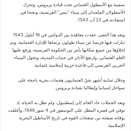
سفينة مع الأسطول العثماني تحت قيادة بربروس، وتحرك
الأسطولان المتّحدان إلى ميناء “نيس” الفرنسية، ونجحا في
استعادته في 22 آب 1543.
وبعد هذا النصر، عقدت معاهدة بين الدولتين في 16 أيلول 1543
تنازلت فيها فرنسا عن ميناء طولون برضاها للإدارة العثمانية، وتم
إخلاؤها من جميع سكانها بأمر من الحكومة الفرنسية، ورفع عليها
العلم العثماني، وارتفع الأذان في جنبات المدينة، وتحول الميناء
الحربي الفرنسي إلى قاعدة حربية إسلامية عثمانية.
وخلال ثمانية أشهر شنّ العثمانيون هجمات بحرية ناجحة على
سواحل إسبانيا وإيطاليا بقيادة بربروس.
وبعد الحملات عاد القائد إلى إسطنبول، ولم تطل به الحياة، إذ
توفي في قصره المطل على البوسفور في 4 تموز 1546، وأغلقت
بوفاته صفحة من صفحات القوة في تاريخ الأساطيل البحرية
الإسلامية.