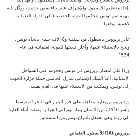
بإعادة تنظيم الأسطول والإشراف على بناء سفن جديدة، ووكّل إليه
مهمة ضم تونس (تحكمها الدولة الحفصية) إلى الدولة العثمانية
لأهمية موقعها.
غادر بربروس بأسطول من سفينة و8 آلاف جندي باتجاه تونس،
ونجح بالاستيلاء عليها، وأعلن تبعيتها للدولة العثمانية في عام
1534.
وردًا على انتصار بربروس في تونس وهجومه على السواحل
الإسبانية، أعدّ الملك الإسباني شارل الخامس حملة جرّارة اتّجهت
إلى تونس، وتمكنت من الاستيلاء عليها في العام نفسه.
ورد بربروس بغارة مفاجئة على جزر البليار في البحر المتوسط
وأسر 6 آلاف من الإسبان وعاد بهم إلى الجزائر. وصلت أنباء الغارة
إلى روما وهي تحتفل بانتزاع تونس من المسلمين.
بربروس قائدًا للأسطول العثماني