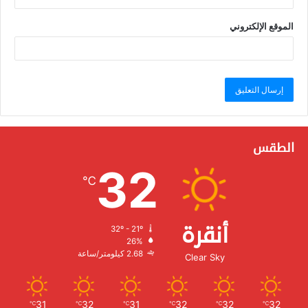
الموقع الإلكتروني
الطقس
32
℃
أنقرة
32º - 21º
الرطوبة:
26%
الرياح:
2.68 كيلومتر/ساعة
Clear Sky
31
32
31
32
32
32
℃
℃
℃
℃
℃
℃