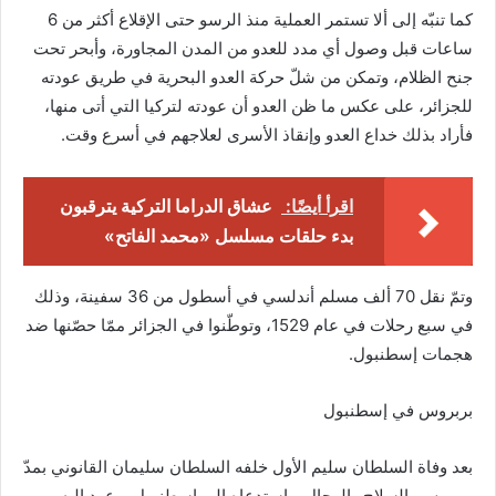
كما تنبّه إلى ألا تستمر العملية منذ الرسو حتى الإقلاع أكثر من 6
ساعات قبل وصول أي مدد للعدو من المدن المجاورة، وأبحر تحت
جنح الظلام، وتمكن من شلّ حركة العدو البحرية في طريق عودته
للجزائر، على عكس ما ظن العدو أن عودته لتركيا التي أتى منها،
فأراد بذلك خداع العدو وإنقاذ الأسرى لعلاجهم في أسرع وقت.
اقرأ أيضًا:
عشاق الدراما التركية يترقبون
بدء حلقات مسلسل «محمد الفاتح»
وتمّ نقل 70 ألف مسلم أندلسي في أسطول من 36 سفينة، وذلك
في سبع رحلات في عام 1529، وتوطّنوا في الجزائر ممّا حصّنها ضد
هجمات إسطنبول.
بربروس في إسطنبول
بعد وفاة السلطان سليم الأول خلفه السلطان سليمان القانوني بمدّ
بربروس بالسلاح والرجال. واستدعاه إلى إسطنبول، وعهد إليه