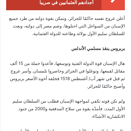
أجدادهم العثمانيين في صربيا
أعلن عروج نفسه حاكمًا للجزائر، وتمكن بقوة دولته من طرد جميع
الإسبان من السواحل التي احتلوها، وضم مصر إلى دولته، وبعث
للسلطان سليم الأول بولائه وطاعته للدولة العثمانية.
بربروس ينقذ مسلمي الأندلس
هال الإسبان قوة الدولة الفتية وتوسعها، فأعدوا حملة من 15 ألف
مقاتل لقمعها، وتوغلوا في الجزائر وحاصروا تلمسان. وأسر عروج
ثم قتل في شهر آب/ أغسطس 1518 فخلفه أخوه الأصغر بربروس
وأصبح حاكمًا للجزائر.
ولم تكن قوته تكفي لمواجهة الإسبان فطلب من السلطان سليم
الأول المدد، فأمدّه بقوة من سلاح المدفعية و2000 من جنود
الانكشارية الأشدّاء.