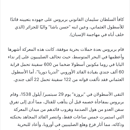
كافأ السلطان سليمان القانوني بربروس على جهوده بتعيينه قائدًا
للأسطول العثماني، وعين ابنه “حسن باشا” واليًا للجزائر (الذي
خلف أباه في مهاجمة الإسبان).
قام بربروس بعدة حملات بحرية موفقة، كانت هذه المعركة أشهرها
وأعظمها في البحر المتوسط، حيث تحالف الصليبيون على إثر نداء
البابا في روما مكونين أسطولا ضخما من 600 سفينة تحمل قرابة
60 ألف جندي بقيادة القائد الأوروبي “أندريا دوريا”، أما الأسطول
العثماني فقد تألفت قواته من 122 سفينة تحمل 22 ألف جندي.
التقى الأسطولان في “بروزة” يوم 29 سبتمبر/ أيلول 1538، وقام
بربروس بمفاجأة خصمه قبل أن يتأهب للقتال، مما أدى إلى تفرق
سفن العدو من هول الصدمة وهروب قائدهم من ميدان المعركة
التي استمرت خمس ساعات فقط، وانتصر القائد المجاهد بحنكته
وذكائه، مما أثار فزع وهلع الصليبيين في أوروبا، وأعاد للبحرية