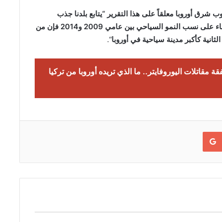
ب شرق أوروبا معلقاً على هذا التقرير “يتابع بلدنا جذب
السياح إليه بمحتوياته التاريخية والثقافية والطبيعية، وبناء على نسب النمو السياحي بين عامي 2009 و2014 فإن من
لثانية كأكبر مدينة سياحية في أوروبا
“.
قة مقاتلات اليوروفايتر.. ما الذي تريده أوروبا من تركيا
Google+