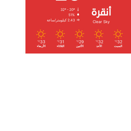
أنقرة
32º - 20º
الرطوبة:
51%
الرياح:
2.43 كيلومتر/ساعة
Clear Sky
33
31
29
32
32
℃
℃
℃
℃
℃
السبت
الأحد
الأثنين
الثلاثاء
الأربعاء