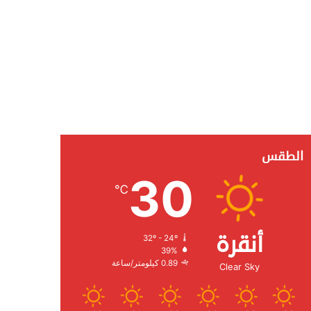
الطقس
30
℃
أنقرة
32º - 24º
الرطوبة:
39%
الرياح:
0.89 كيلومتر/ساعة
Clear Sky