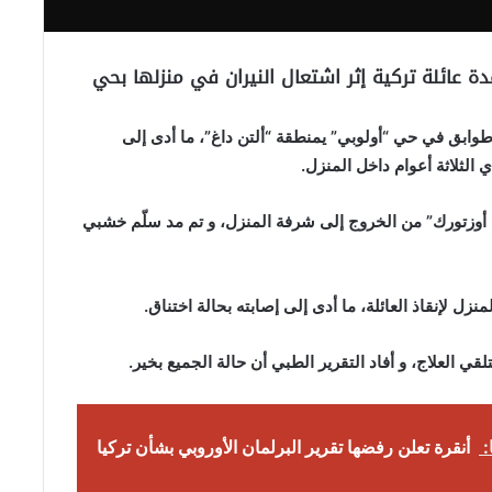
عائلة تركية إثر اشتعال النيران في منزلها بحي
في التفاصيل فإنّ حريقًا شب في منزل بمبنى من 3 طوابق في حي “أولوبي” يمنطقة “ألتن داغ”، ما أدى إلى
لثلاثة أعوام داخل المنزل.
من أوزتورك” من الخروج إلى شرفة المنزل، و تم مد سلّم خشبي
ل لإنقاذ العائلة، ما أدى إلى إصابته بحالة اختناق.
قي العلاج، و أفاد التقرير الطبي أن حالة الجميع بخير.
ا:
أنقرة تعلن رفضها تقرير البرلمان الأوروبي بشأن تركيا