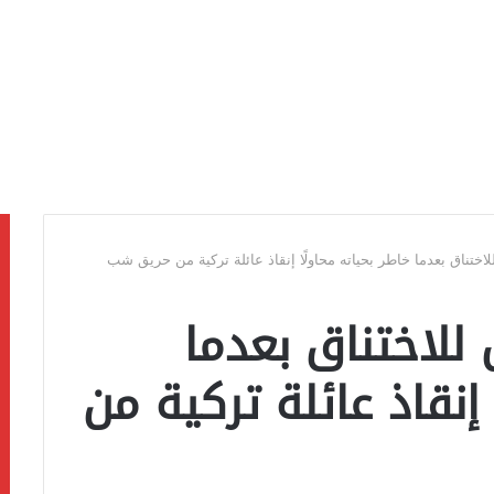
تناق بعدما خاطر بحياته محاولًا إنقاذ عائلة تركية من حريق شب
لاختناق بعدما
 إنقاذ عائلة تركية من