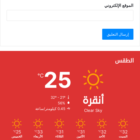
الموقع الإلكتروني
الطقس
25
℃
أنقرة
32º - 21º
الرطوبة:
56%
الرياح:
0.45 كيلومتر/ساعة
Clear Sky
25
33
31
31
32
32
℃
℃
℃
℃
℃
℃
السبت
الأحد
الأثنين
الثلاثاء
الأربعاء
الخميس