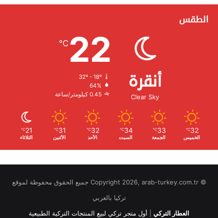
الطقس
22
℃
أنقرة
32º - 18º
الرطوبة:
64%
الرياح:
0.45 كيلومتر/ساعة
Clear Sky
21
31
32
34
33
32
℃
℃
℃
℃
℃
℃
الخميس
الجمعة
السبت
الأحد
الأثنين
الثلاثاء
© Copyright 2026, arab-turkey.com.tr جميع الحقوق محفوظة لموقع
تركيا بالعربي
العطار التركي
|
أول متجر تركي لبيع المنتجات التركية الطبيعية