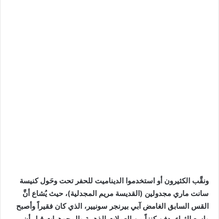
ونقَّب الكثيرون أو استخدموا الديناميت للحفر تحت وحَول كنيسة
سانت ماري مجدولين (القديسة مريم المجدلية)، حيث يُشاع أنَّ
القس السابق الغامض آبي بيرنجر سونيير، الذي كان فقيراً وأصبح
واسع الثراء، دفن كنزاً من العملات الذهبية والمجوهرات قبل أن