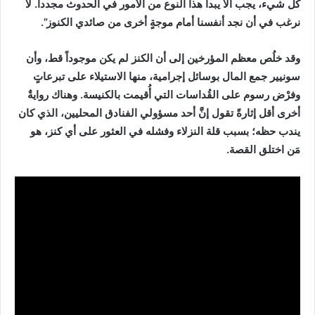
كل شيء، يجب ألا يبدأ هذا النوع من الأمور في الحدوث مجدداً. لا
نرغب في أن نجد أنفسنا أمام موجةٍ أخرى من صائدي الكنوز”.
وقد خلُص معظم المؤرخين إلى أن الكنز لم يكن موجوداً قط، وأن
سونيير جمع المال بوسائل إجرامية، منها الاستيلاء على تبرعاتٍ
وفرْض رسوم على القُداسات التي أُقيمت بالكنيسة. وهناك روايةٌ
أخرى أقل إثارةً تقول إنَّ أحد مسؤولي الفنادق المحليين، الذي كان
يندب حظه؛ بسبب قلة النزلاء وفشله في العثور على أي كنز، هو
مَن اختلق القصة.