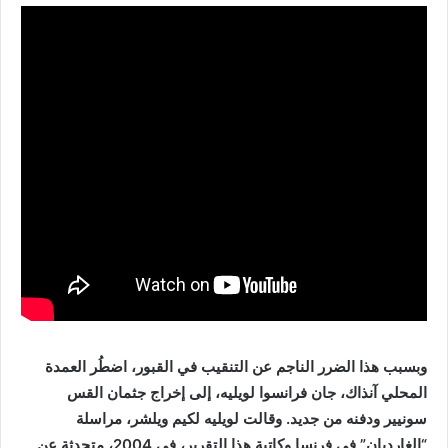
وبسبب هذا الضرر الناجم عن التنقيب في القبور، اضطُر العمدة
المحلي آنذاك، جان فرانسوا لويليه، إلى إخراج جثمان القس
سونيير ودفنه من جديد. وقالت لويليه لكيم ويلشر، مراسلة
“الغارديان” في فرنسا وكاتبة هذا التقرير، في 2004، متحدثة عن