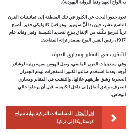
به ألواح العهد وفقاً للرواية اليهودية).
تعود جذور البحث عن الكنوز في تلك المنطقة إلى ثمانينيات القرن
التاسع عشر، حين بدا أنَّ سونيير، وهو قسٌ كاثوليكي فقير، أصبح
ثرياً لدرجةٍ مكَّنته من الإنفاق ببزخٍ لتجديد الكنيسة. وقبل وفاته عام
1917، رفض القس البوح بمصدر ثرائه المفاجئ.
التنقيب في المقابر ومجاري الصرف
وفي سبعينيات القرن الماضي، وصل الهوس بقرية رينيه لوشاتو
أَوجه، بعدما استخدم صائدو الكنوز المتفجرات لهدم الجدران
الحجرية وشق طريقهم خلالها، والتنقيب في المقابر ومجاري
الصرف، وشق أنفاق إلى داخل الكنيسة، قبل أن يرحلوا خالي
الوفاض.
اقرأ أيضًا:
المسلسلات التركية بوابة سياح
كوستاريكا إلى تركيا