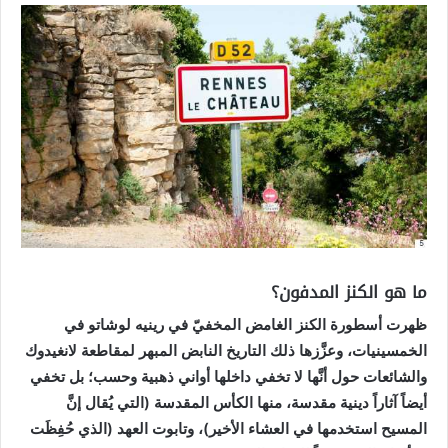
ما هو الكنز المدفون؟
ظهرت أسطورة الكنز الغامض المخفيّ في رينيه لوشاتو في
الخمسينيات، وعزَّزها ذلك التاريخ النابض المبهر لمقاطعة لانغيدوك
والشائعات حول أنَّها لا تخفي داخلها أواني ذهبية وحسب؛ بل تخفي
أيضاً آثاراً دينية مقدسة، منها الكأس المقدسة (التي يُقال إنَّ
المسيح استخدمها في العشاء الأخير)، وتابوت العهد (الذي حُفِظَت