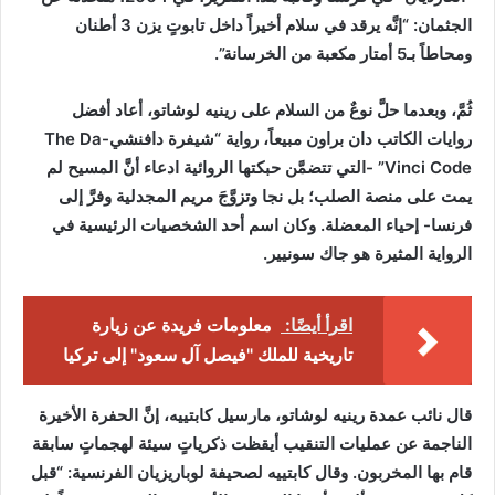
الجثمان: “إنَّه يرقد في سلام أخيراً داخل تابوتٍ يزن 3 أطنان
ومحاطاً بـ5 أمتار مكعبة من الخرسانة”.
ثُمَّ، وبعدما حلَّ نوعٌ من السلام على رينيه لوشاتو، أعاد أفضل
روايات الكاتب دان براون مبيعاً، رواية “شيفرة دافنشي-The Da
Vinci Code” -التي تتضمَّن حبكتها الروائية ادعاء أنَّ المسيح لم
يمت على منصة الصلب؛ بل نجا وتزوَّجَ مريم المجدلية وفرَّ إلى
فرنسا- إحياء المعضلة. وكان اسم أحد الشخصيات الرئيسية في
الرواية المثيرة هو جاك سونيير.
اقرأ أيضًا:
معلومات فريدة عن زيارة
تاريخية للملك "فيصل آل سعود" إلى تركيا
قال نائب عمدة رينيه لوشاتو، مارسيل كابتييه، إنَّ الحفرة الأخيرة
الناجمة عن عمليات التنقيب أيقظت ذكرياتٍ سيئة لهجماتٍ سابقة
قام بها المخربون. وقال كابتييه لصحيفة لوباريزيان الفرنسية: “قبل