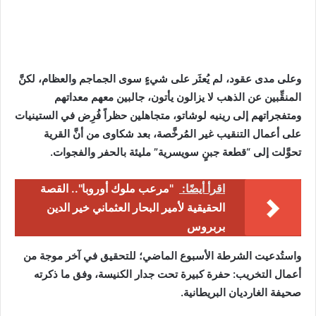
وعلى مدى عقود، لم يُعثَر على شيءٍ سوى الجماجم والعظام، لكنَّ
المنقِّبين عن الذهب لا يزالون يأتون، جالبين معهم معداتهم
ومتفجراتهم إلى رينيه لوشاتو، متجاهلين حظراً فُرِض في الستينيات
على أعمال التنقيب غير المُرخَّصة، بعد شكاوى من أنَّ القرية
تحوَّلت إلى “قطعة جبنٍ سويسرية” مليئة بالحفر والفجوات.
اقرأ أيضًا:
"مرعب ملوك أوروبا".. القصة
الحقيقية لأمير البحار العثماني خير الدين
بربروس
واستُدعيت الشرطة الأسبوع الماضي؛ للتحقيق في آخر موجة من
أعمال التخريب: حفرة كبيرة تحت جدار الكنيسة، وفق ما ذكرته
صحيفة الغارديان البريطانية.