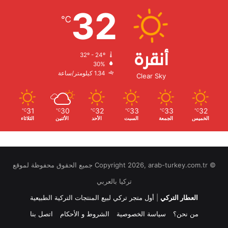
32
℃
أنقرة
32º - 24º
الرطوبة:
30%
الرياح:
1.34 كيلومتر/ساعة
Clear Sky
31
30
32
33
33
32
℃
℃
℃
℃
℃
℃
الخميس
الجمعة
السبت
الأحد
الأثنين
الثلاثاء
© Copyright 2026, arab-turkey.com.tr جميع الحقوق محفوظة لموقع
تركيا بالعربي
العطار التركي
|
أول متجر تركي لبيع المنتجات التركية الطبيعية
من نحن؟
سياسة الخصوصية
الشروط و الأحكام
اتصل بنا