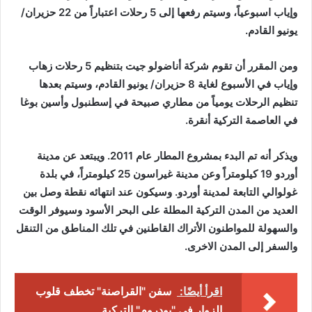
وإياب اسبوعياً، وسيتم رفعها إلى 5 رحلات اعتباراً من 22 حزيران/
يونيو القادم.
ومن المقرر أن تقوم شركة أناضولو جيت بتنظيم 5 رحلات زهاب
وإياب في الأسبوع لغاية 8 حزيران/ يونيو القادم، وسيتم بعدها
تنظيم الرحلات يومياً من مطاري صبيحة في إسطنبول وأسين بوغا
في العاصمة التركية أنقرة.
ويذكر أنه تم البدء بمشروع المطار عام 2011. ويبتعد عن مدينة
أوردو 19 كيلومتراً وعن مدينة غيراسون 25 كيلومتراً، في بلدة
غولوالي التابعة لمدينة أوردو. وسيكون عند انتهائه نقطة وصل بين
العديد من المدن التركية المطلة على البحر الأسود وسيوفر الوقت
والسهولة للمواطنون الأتراك القاطنين في تلك المناطق من التنقل
والسفر إلى المدن الاخرى.
اقرأ أيضًا:
سفن "القراصنة" تخطف قلوب
الزوار في "بودروم" التركية