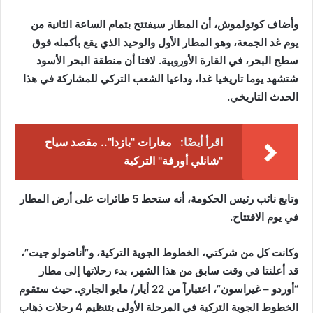
وأضاف كوتولموش، أن المطار سيفتتح بتمام الساعة الثانية من
يوم غد الجمعة، وهو المطار الأول والوحيد الذي يقع بأكمله فوق
سطح البحر، في القارة الأوروبية. لافتا أن منطقة البحر الأسود
شتشهد يوما تاريخيا غدا، وداعيا الشعب التركي للمشاركة في هذا
الحدث التاريخي.
اقرأ أيضًا:
مغارات "بازدا".. مقصد سياح
"شانلي أورفة" التركية
وتابع نائب رئيس الحكومة، أنه ستحط 5 طائرات على أرض المطار
في يوم الافتتاح.
وكانت كل من شركتي، الخطوط الجوية التركية، و”أناضولو جيت”،
قد أعلنتا في وقت سابق من هذا الشهر، بدء رحلاتها إلى مطار
“أوردو – غيراسون”، اعتباراً من 22 أيار/ مايو الجاري. حيث ستقوم
الخطوط الجوية التركية في المرحلة الأولى بتنظيم 4 رحلات ذهاب