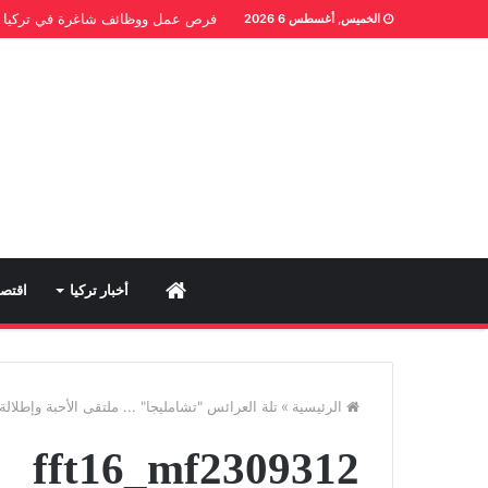
فرص عمل ووظائف شاغرة في تركيا
الخميس, أغسطس 6 2026
Home
أخبار تركيا
اقتصا
الرئيسية
»
تلة العرائس "تشامليجا" ... ملتقى الأحبة وإطلال
fft16_mf2309312