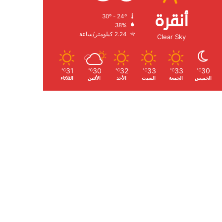
أنقرة
30º - 24º
الرطوبة:
38%
الرياح:
2.24 كيلومتر/ساعة
Clear Sky
31
30
32
33
33
30
℃
℃
℃
℃
℃
℃
الخميس
الجمعة
السبت
الأحد
الأثنين
الثلاثاء