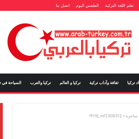
تعلم اللغة التركية
الطقس اليوم
اتصل بنا
د تركيا
ثقافة وآداب تركية
تركيا و العالم
تركيا والعرب
السياحة في تر
ة ساحرة
»
fft16_mf2309312