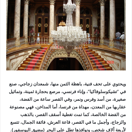
ويحتوي على تحف فنية، باهظة الثمن منها، شمعدان زجاجي، صنع
في “تشيكوسلوفاكيا”، وإناء فرنسي، مرصع بحجارة ثمينة، وتماثيل
صغيرة، من أسد وفرس ونمر، وفي القصر ساعة من الفضة،
عقاربها من المعدن، مهداة من فرنسا، أما المداخن، فهي مصنوعة
من الفضة الخالصة، كما تمت تغطية أسقف القصر، بالذهب
والزجاج، وأجمل ما في القصر، قاعة العرش، فائقة الجمال، تتسع
لأربعة ألاف شخص، ونوافذها تطل على البحر (مضيق البوسفور).