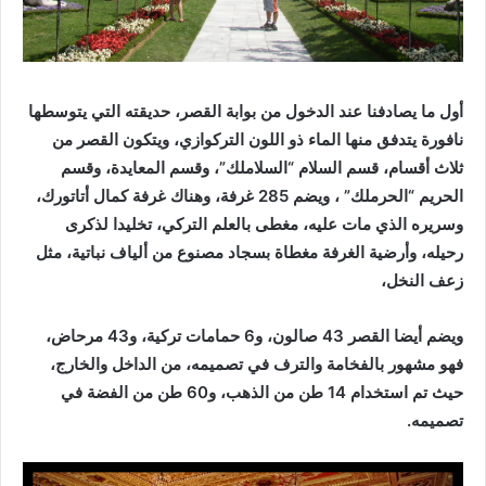
أول ما يصادفنا عند الدخول من بوابة القصر، حديقته التي يتوسطها
نافورة يتدفق منها الماء ذو اللون التركوازي، ويتكون القصر من
ثلاث أقسام، قسم السلام “السلاملك”، وقسم المعايدة، وقسم
الحريم “الحرملك” ، ويضم 285 غرفة، وهناك غرفة كمال أتاتورك،
وسريره الذي مات عليه، مغطى بالعلم التركي، تخليدا لذكرى
رحيله، وأرضية الغرفة مغطاة بسجاد مصنوع من ألياف نباتية، مثل
زعف النخل،
ويضم أيضا القصر 43 صالون، و6 حمامات تركية، و43 مرحاض،
فهو مشهور بالفخامة والترف في تصميمه، من الداخل والخارج،
حيث تم استخدام 14 طن من الذهب، و60 طن من الفضة في
تصميمه.