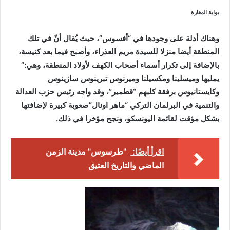
بوابة المغارة
وهناك أدلة على وجودها في “أفسوس”، حيث يُقال أنّ في تلك
المنطقة أيضا منزلا للسيدة مريم العذراء، وأصبح فيما بعد كنيسة،
بالإضافة إلى تكرار أسماء أصحاب الكهف لأولاد المنطقة، وهي:”
يمليها وميسلينا ومكسيلنا وميرنوس تبرينوس سازينوس
وكايستانيوس برفقة كلبهم “قطمير”، وقد واجه رئيس حزب العدالة
والتنمية في البرلمان التركي “ماهر اونال”صعوبة كبيرة لإضافتها
بشكل مؤقت لقائمة اليونسكو، ونجح مؤخرا في ذلك.
اقرأ أيضًا:
"طرسوس" مدينة الزمن
الماضي والتاريخ العتيق