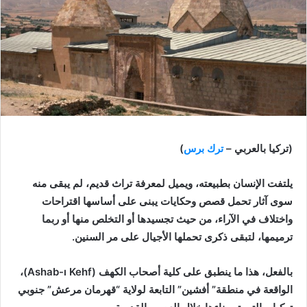
(تركيا بالعربي –
ترك برس
)
يلتفت الإنسان بطبيعته، ويميل لمعرفة تراث قديم، لم يبقى منه
سوى آثار تحمل قصص وحكايات يبنى على أساسها اقتراحات
واختلاف في الآراء، من حيث تجسيدها أو التخلص منها أو ربما
ترميمها، لتبقى ذكرى تحملها الأجيال على مر السنين.
بالفعل، هذا ما ينطبق على كلية أصحاب الكهف (Ashab-ı Kehf)،
الواقعة في منطقة” أفشين” التابعة لولاية “قهرمان مرعش” جنوبي