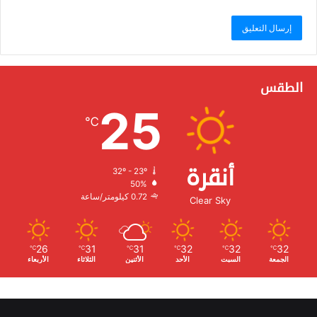
الطقس
25
℃
أنقرة
32º - 23º
الرطوبة:
50%
الرياح:
0.72 كيلومتر/ساعة
Clear Sky
26
31
31
32
32
32
℃
℃
℃
℃
℃
℃
الجمعة
السبت
الأحد
الأثنين
الثلاثاء
الأربعاء