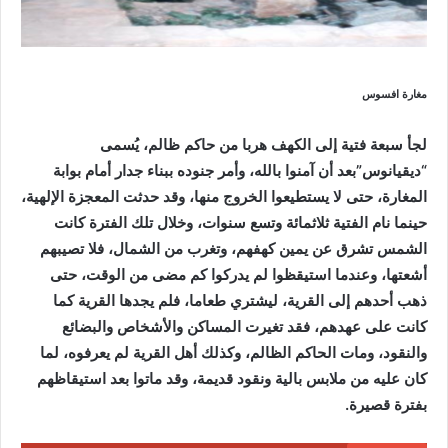
مغارة افسوس
لجأ سبعة فتية إلى الكهف هربا من حاكم ظالم، يُسمى
“ديقيانوس”بعد أن آمنوا بالله، وأمر جنوده ببناء جدار أمام بوابة
المغارة، حتى لا يستطيعوا الخروج منها، وقد حدثت المعجزة الإلهية،
حينما نام الفتية ثلاثمائة وتسع سنوات، وخلال تلك الفترة كانت
الشمس تشرق عن يمين كهفهم، وتغرب من الشمال، فلا تصيبهم
أشعتها، وعندما استيقظوا لم يدركوا كم مضى من الوقت، حتى
ذهب أحدهم إلى القرية، ليشتري طعاما، فلم يجدها القرية كما
كانت على عهدهم، فقد تغيرت المساكن والأشخاص والبضائع
والنقود، ومات الحاكم الظالم، وكذلك أهل القرية لم يعرفوه، لما
كان عليه من ملابس بالية ونقود قديمة، وقد ماتوا بعد استيقاظهم
بفترة قصيرة.