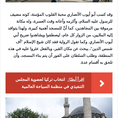
وقد كسب أبو أيوب الأنصاري محبة القلوب المؤمنة، كونه مضيف
للرسول عليه السلام، وأكرمه وأعانه وقت العسرة، وله مكانة
مرموقة بين المجاهدين، كما أنّ للمسجد أهمية كبيرة، ولهذا يتوافد
إليه الملايين، من الزوار كل عام، ليصطفوا ويشاهدوا ضريح أبي
أيوب الأنصاري. وكما تقول الرواية فقد كان شيخ الإسلام “آف
شمس الدين”، يبحث عن مكان القبر، وبالفعل عثروا عليه في هذه
المنطقة، وطلب السلطان على الفور أن يتم بناء المسجد، وأن
تلحق به أقسام عدة.
اقرأ أيضًا:
انتخاب تركيا لعضوية المجلس
التنفيذي في منظمة السياحة العالمية