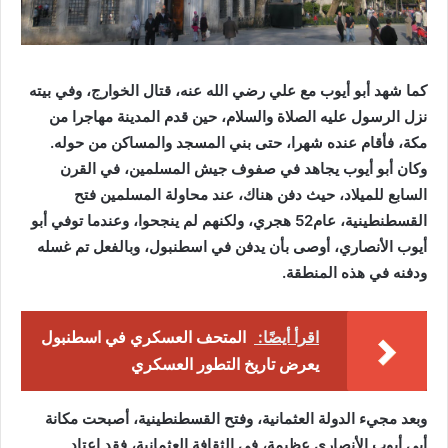
كما شهد أبو أيوب مع علي رضي الله عنه، قتال الخوارج، وفي بيته
نزل الرسول عليه الصلاة والسلام، حين قدم المدينة مهاجرا من
مكة، فأقام عنده شهرا، حتى بني المسجد والمساكن من حوله.
وكان أبو أيوب يجاهد في صفوف جيش المسلمين، في القرن
السابع للميلاد، حيث دفن هناك، عند محاولة المسلمين فتح
القسطنطينية، عام52 هجري، ولكنهم لم ينجحوا، وعندما توفي أبو
أيوب الأنصاري، أوصى بأن يدفن في اسطنبول، وبالفعل تم غسله
ودفنه في هذه المنطقة.
اقرأ أيضًا:
المتحف العسكري في اسطنبول
يعرض تاريخ التطور العسكري
وبعد مجيء الدولة العثمانية، وفتح القسطنطينية، أصبحت مكانة
أبي أيوب الأنصاري عظيمة، في الثقافة العثمانية، فقد اعتاد