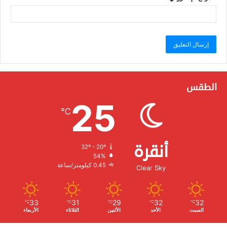
الطقس
25
℃
أنقرة
32º - 20º
الرطوبة:
54%
الرياح:
0.45 كيلومتر/ساعة
Clear Sky
33
31
29
32
32
℃
℃
℃
℃
℃
السبت
الأحد
الأثنين
الثلاثاء
الأربعاء