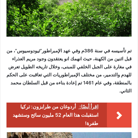
تم تأسيسه في سنة 386م وفي عهد الإمبراطور”ثيودوسيوس”، من
قبل اثنين من الكهنة، حيث انهمك انو يعتقدون وجود مريم العذراء
في مغارة على الجبل الخلفي للمبنى، وخلال تاريخه الطويل تعرض
للهدم والتدمير، من مختلف الإمبراطوريات التي تعاقبت على الحكم
بالمنطقة، وفي عام 1461 تم إعادة بناءه من قبل السلطان محمد
الثاني.
اقرأ أيضًا:
أردوغان من طرابزون: تركيا
استقبلت هذا العام 52 مليون سائح وستشهد
طفرة!