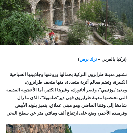
(تركيا بالعربي –
ترك برس
)
تشتهر مدينة طرابزون التركية بجمالها وروعتها وجاذبيتها السياحية
الكبيرة، وتضم معالم أثرية متعددة، منها متحف طرابزون،
ومعبد”يوزتيبي”، وقصر أتاتورك، وغيرها الكثير، أما الأعجوبة القديمة
التي تحتضنها مدينة طرابزون فهي دير”صامويلا”، الذي ما زال
شامخا إلى وقتنا الحاضر، وهو مبنى عملاق، يتميز بلونه الأبيض
وقرميده الأحمر، ويقع على ارتفاع ألف ومائتي متر عن سطح البحر.