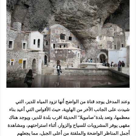
وعند المدخل يوجد قناة من الواضح أنها تزود المياه للدير، التي
شيدت على الجانب الأخر من الهاوية، حيث الأقواس التي أعيد بناء
معظمها، وتعد بلدة”صامويلا” الحديثة اقرب بلدة للدير، ويوجد هناك
مقهى يوفر المشروبات للسياح والزوار، أثناء استراحتهم، ومشاهدة
أجمل المناظر الواضحة والملفتة من أعلى الجبل، مما يجعلهم