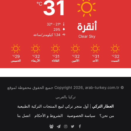
31
℃
أنقرة
32º - 21º
الرطوبة:
29%
الرياح:
1.34 كيلومتر/ساعة
Clear Sky
29
32
31
32
31
32
℃
℃
℃
℃
℃
℃
السبت
الأحد
الأثنين
الثلاثاء
الأربعاء
الخميس
© Copyright 2026, arab-turkey.com.tr جميع الحقوق محفوظة لموقع
تركيا بالعربي
العطار التركي
|
أول متجر تركي لبيع المنتجات التركية الطبيعية
من نحن؟
سياسة الخصوصية
الشروط و الأحكام
اتصل بنا