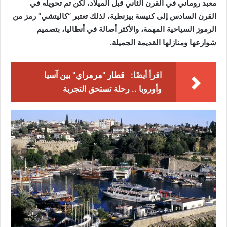
معبد روماني في القرن الثاني قبل الميلاد، لكن تم تحويله في
القرن السادس إلى كنيسة بيزنطية، لذلك تعتبر “كاليتشي” رمز من
الرموز السياحية المهمة، والأكثر أصالة في أنطاليا، بتصميم
شوارعها ومنازلها القديمة الجميلة.
اقرأ أيضًا:
قطار "مرمراي" بين آسيا
وأوروبا .. رحلة تستحق التجربة