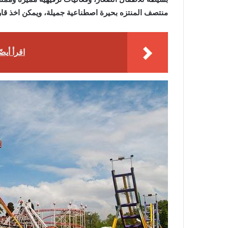
منتصف المنتزه بحيرة اصطناعية جميلة، ويمكن اخذ قار
اقرأ أيضً