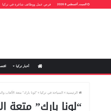
فرص عمل ووظائف شاغرة في تركيا
السبت, أغسطس 8 2026
Home
أخبار تركيا
اقتصا
الرئيسية
»
السياحة في تركيا
»
“لونا بارك” متعة الألعاب وا
“لونا بارك” متعة ال