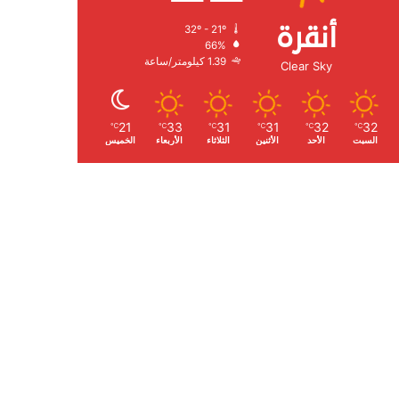
أنقرة
32º - 21º
الرطوبة:
66%
الرياح:
1.39 كيلومتر/ساعة
Clear Sky
21
33
31
31
32
32
℃
℃
℃
℃
℃
℃
السبت
الأحد
الأثنين
الثلاثاء
الأربعاء
الخميس