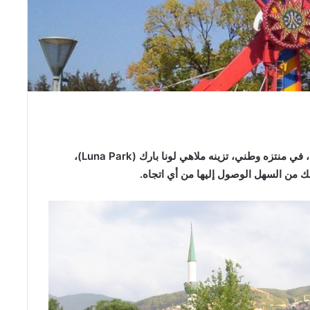
تندمج الألوان ورائحة الزهور العطرة، داخل طبيعة خلابة، في منتزه وطني، تزينه ملاهي لونا بارك (Luna Park)،
ك من السهل الوصول إليها من أي اتجاه.