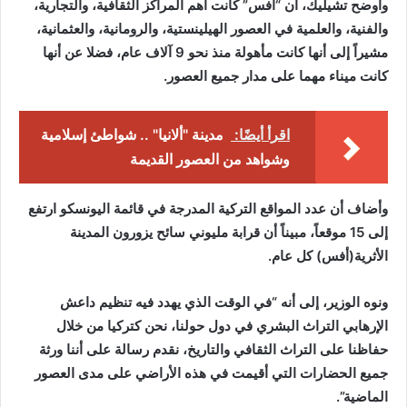
وأوضح تشيليك، أن “أفس” كانت أهم المراكز الثقافية، والتجارية،
والفنية، والعلمية في العصور الهيلينستية، والرومانية، والعثمانية،
مشيراً إلى أنها كانت مأهولة منذ نحو 9 آلاف عام، فضلا عن أنها
كانت ميناء مهما على مدار جميع العصور.
اقرأ أيضًا:
مدينة "ألانيا" .. شواطئ إسلامية
وشواهد من العصور القديمة
وأضاف أن عدد المواقع التركية المدرجة في قائمة اليونسكو ارتفع
إلى 15 موقعاً، مبيناً أن قرابة مليوني سائح يزورون المدينة
الأثرية(أفس) كل عام.
ونوه الوزير، إلى أنه “في الوقت الذي يهدد فيه تنظيم داعش
الإرهابي التراث البشري في دول حولنا، نحن كتركيا من خلال
حفاظنا على التراث الثقافي والتاريخ، نقدم رسالة على أننا ورثة
جميع الحضارات التي أقيمت في هذه الأراضي على مدى العصور
الماضية”.