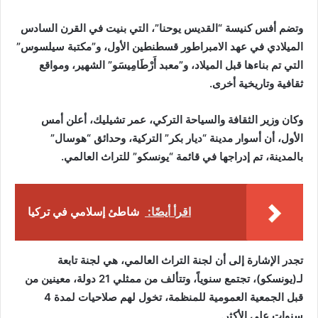
وتضم أفس كنيسة “القديس يوحنا”، التي بنيت في القرن السادس
الميلادي في عهد الامبراطور قسطنطين الأول، و”مكتبة سيلسوس”
التي تم بناءها قبل الميلاد، و”معبد أَرْطَامِيسَو” الشهير، ومواقع
ثقافية وتاريخية أخرى.
وكان وزير الثقافة والسياحة التركي، عمر تشيليك، أعلن أمس
الأول، أن أسوار مدينة “ديار بكر” التركية، وحدائق “هوسال”
بالمدينة، تم إدراجها في قائمة “يونسكو” للتراث العالمي.
اقرأ أيضًا:
شاطئ إسلامي في تركيا
تجدر الإشارة إلى أن لجنة التراث العالمي، هي لجنة تابعة
لـ(يونسكو)، تجتمع سنوياً، وتتألف من ممثلي 21 دولة، معينين من
قبل الجمعية العمومية للمنظمة، تخول لهم صلاحيات لمدة 4
سنوات على الأكثر.