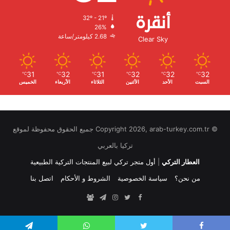
أنقرة
32º - 21º
الرطوبة:
26%
الرياح:
2.68 كيلومتر/ساعة
Clear Sky
31
32
31
32
32
32
℃
℃
℃
℃
℃
℃
السبت
الأحد
الأثنين
الثلاثاء
الأربعاء
الخميس
© Copyright 2026, arab-turkey.com.tr جميع الحقوق محفوظة لموقع
تركيا بالعربي
العطار التركي
|
أول متجر تركي لبيع المنتجات التركية الطبيعية
من نحن؟
سياسة الخصوصية
الشروط و الأحكام
اتصل بنا