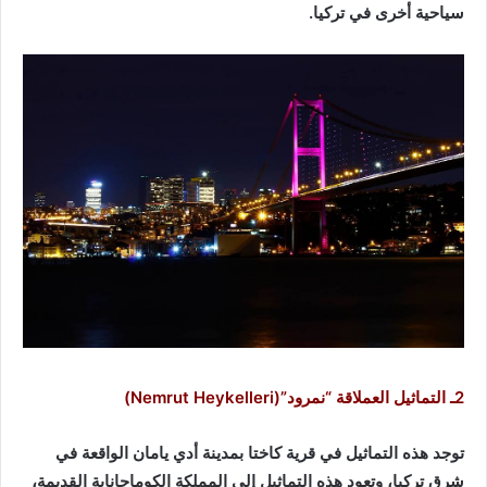
سياحية أخرى في تركيا.
2ـ التماثيل العملاقة “نمرود”(Nemrut Heykelleri)
توجد هذه التماثيل في قرية كاختا بمدينة أدي يامان الواقعة في
شرق تركيا، وتعود هذه التماثيل إلى المملكة الكوماجاناية القديمة،