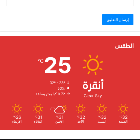
الطقس
25
℃
أنقرة
32º - 23º
الرطوبة:
50%
الرياح:
0.72 كيلومتر/ساعة
Clear Sky
26
31
31
32
32
32
℃
℃
℃
℃
℃
℃
الجمعة
السبت
الأحد
الأثنين
الثلاثاء
الأربعاء