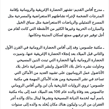
ـ مدرج أفاس القديم: تشتهر الحضارة الإغريقية والرومانية بإقامة
المدرجات الضخمة لإجراء نشاطتهم الاستعراضية والمسرحية مثل
المسرح التمثيلي والرياضات الاستعراضية مثل سباق الخيل
والمبارزات الحربية وغيرها الكثير من الأنشطة التي كانت تُقام من
أجل توفير جو ترفيهي ممتع لسكان المدينة وحكامها.
ـ مكتبة جلسوس: وفد إلى أفاس الحضارة الرومانية في القرن الأول
والثاني قبل الميلاد بعد إنجلاء الحضارة الإغريقية عنها، وتميزت
الحضارة الرومانية بأنها الحضارة التي تبنت الدين المسيحي
وحاولت نشره داخل بلاد الأناضول ولنشر النصرانية داخل بلاد
الأناضول عمل الرومانيون على تشييد العديد من الأماكن التي
تساعد في نشر المسيحية ومن هذه الأماكن المهمة هي مكتبة
جلسوس؛ تروي الروايات التاريخية بأن ابن والي أفاس الروماني
جالسوس بعد وفاة والده عام 106 بعد الميلاد عمد إلى بناء مكتبة
باسم أبيه لخدمة الديانة المسيحية ونشرها لينال بذلك والده أجر
الغفران من الرب وليكون هناك مكان يُخلد به والده إلى سنوات