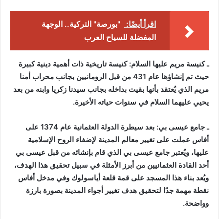
اقرأ أيضًا:
"بورصة" التركية.. الوجهة
المفضلة للسياح العرب
ـ كنيسة مريم عليها السلام: كنيسة تاريخية ذات أهمية دينية كبيرة
حيث تم إنشاؤها عام 431 من قبل الرومانيين بجانب محراب أمنا
مريم الذي يُعتقد بأنها بقيت بداخله بجانب سيدنا زكريا وابنه من بعد
يحيي عليهما السلام في سنوات حياته الأخيرة.
ـ جامع عيسى بي: بعد سيطرة الدولة العثمانية عام 1374 على
أفاس عملت على تغيير معالم المدينة لإضفاء الروح الإسلامية
عليها، ويُعتبر جامع عيسى بي الذي قام بإنشائه من قبل عيسى بي
أحد القادة العثمانيين من أبرز الأمثلة في سبيل تحقيق هذا الهدف،
ويُعد بناء هذا المسجد على قمة قلعة أياسولوك وفي مدخل أفاس
نقطة مهمة جدًا لتحقيق هدف تغيير أجواء المدينة بصورة بارزة
وواضحة.