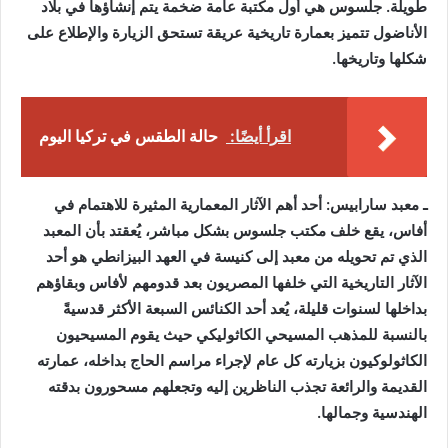
طويلة. جلسوس هي أول مكتبة عامة ضخمة يتم إنشاؤها في بلاد
الأناضول تتميز بعمارة تاريخية عريقة تستحق الزيارة والإطلاع على
شكلها وتاريخها.
اقرأ أيضًا:
حالة الطقس في تركيا اليوم
ـ معبد سارابيس: أحد أهم الآثار المعمارية المثيرة للاهتمام في
أفاس، يقع خلف مكتب جلسوس بشكل مباشر، يُعقتد بأن المعبد
الذي تم تحويله من معبد إلى كنيسة في العهد البيزانطي هو أحد
الآثار التاريخية التي خلفها المصريون بعد قدومهم لأفاس وبقاؤهم
بداخلها لسنوات قليلة، يُعد أحد الكنائس السبعة الأكثر قدسيةً
بالنسبة للمذهب المسيحي الكاثوليكي حيث يقوم المسيحيون
الكاثولوكيون بزيارته كل عام لإجراء مراسم الحاج بداخله، عمارته
القديمة والرائعة تجذب الناظرين إليه وتجعلهم مسحورون بدقته
الهندسية وجمالها.