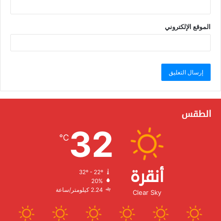
الموقع الإلكتروني
الطقس
32
℃
أنقرة
32º - 22º
الرطوبة:
20%
الرياح:
2.24 كيلومتر/ساعة
Clear Sky