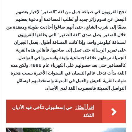
نجح القرويون في صياغة جمل من لغة “الصفير” لإخبار بعضهم
البعض عن قدوم زائر جديد أو لطلب المساعدة أو دعوة بعضهم
بعضًا إلى شرب الشاي، حتى أنهم صاغوا أحاديث طويلة ومعقدة من
خلال الصفير. يصل صدى “لغة الصفير” التي يطلقها القرويون
لمسافة كيلومتر واحد، وإذا كانت المسافة أطول، يعمل الجيران
على تمرير الرسالة حتى تصل إلى صاحبها. فأهالي هذه القرية
الجميلة تربطهم علاقة اجتماعية وثيقة واستمروا في التواصل
كالعصافير حتى بعد حصولهم على الكهرباء عام 1986، ولكن هذه
اللغة بدأت تدخل عالم النسيان في السنوات الأخيرة بسبب هجرة
شباب القرية للعيش والعمل في المدينة واستخدامهم لوسائل
التواصل الحديثة فانحصرت اللغة لدى الأجداد.
اقرأ أيضًا:
حي إسطنبولي تتآخى فيه الأديان
الثلاثة