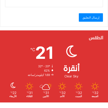
الطقس
21
℃
أنقرة
32º - 20º
الرطوبة:
62%
الرياح:
1.69 كيلومتر/ساعة
Clear Sky
22
31
31
32
32
32
℃
℃
℃
℃
℃
℃
الجمعة
السبت
الأحد
الأثنين
الثلاثاء
الأربعاء