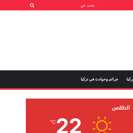
كيا
جرائم وحوادث في تركيا
الطقس
22
℃