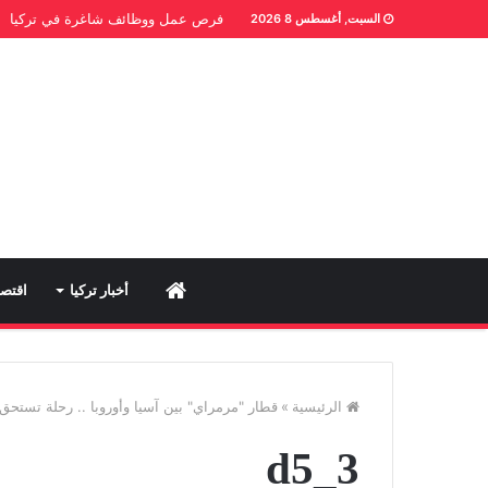
فرص عمل ووظائف شاغرة في تركيا
السبت, أغسطس 8 2026
Home
أخبار تركيا
اقتصا
الرئيسية
»
قطار "مرمراي" بين آسيا وأوروبا .. رحلة تستحق 
d5_3