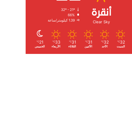
أنقرة
32º - 21º
الرطوبة:
66%
الرياح:
1.39 كيلومتر/ساعة
Clear Sky
21
33
31
31
32
32
℃
℃
℃
℃
℃
℃
السبت
الأحد
الأثنين
الثلاثاء
الأربعاء
الخميس