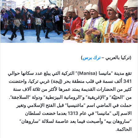
(تركيا بالعربي –
ترك برس
)
تقع مدينة “مانيسا (Manisa)” التركية التي يبلغ عدد سكانها حوالي
341 ألف نسمة في قلب منطقة بحر (إيجة) غربي تركيا، واحتضنت
كثير من الحضارات القديمة يمتد عمرها لأكثر من ثلاثة آلاف سنة
من “الحثِيّة” و”الإغريقية” و”الرومانية البيزنطية” ودولة “السلاجقة”.
حملت في الماضي اسم “ماغنيسيا” قبل الفتح الإسلامي وتغير
الاسم إلى “مانيسا” في عام 1313 بعدما خضعت لسلطان
“ساروهان بيه” وأصبحت فيما بعد عاصمة لسلالة “ساروهان”
الحاكمة.