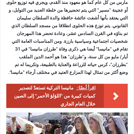
مارس من كل عام كما هو معهود منذ القدم، ويجري فيه توزيع حلوى
أو عجينة “مسير” التي يتم تحضيرها من خلطة العديد من التوابل، و
التي يعتقد بأنها أشفت عائشة حافظة والدة السلطان سليمان
القانوني. يتم توزع هذه الحلوى انطلاقا من مسجد السلطان الذي
تم بناؤه في القرن السادس عشر، وعادة تحضر هذا المهرجان
شخصيات اجتماعية وسياسية بارزة. ومن المناسبات العامة التي
تقام في “مانيسا” أيضا هي ذكرى وفاة “طرزان مانيسا” في 31
أيار/ مايو من كل سنة، و”طرزان” هذا هو أحمد الدين الملقب
“بطرزان”، كرس حياته للزراعة والعناية بالطبيعة، وتكريما له تم
وضع أكثر من تمثال لهذا المزارع العتيد في مختلف أرجاء “مانيسا”.
اقرأ أيضًا:
مانيسا التركية تستعدّ لتصدير
كميات كبيرة من "اللؤلؤ الأحمر" إلى الصين
خلال العام الجاري