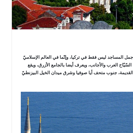
جمل المساجد ليس فقط في تركيا، وإنّما في العالم الإسلاميّ
سّيّاح العرب والأجانب، ويعرف أيضا بالجامع الأزرق، ويقع
 أحمد (Sultanahmet) في البلدة القديمة، جنوب متحف أيا صوفيا وشرق ميدان الخيل البيزنطيّ