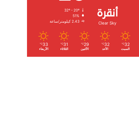
أنقرة
32º - 20º
الرطوبة:
51%
الرياح:
2.43 كيلومتر/ساعة
Clear Sky
33
31
29
32
32
℃
℃
℃
℃
℃
السبت
الأحد
الأثنين
الثلاثاء
الأربعاء