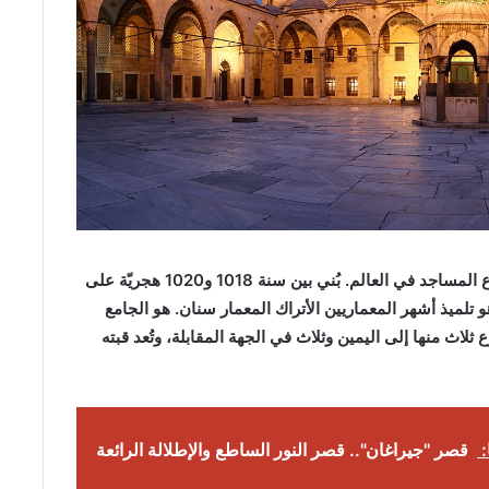
ويُعد جامع السلطان أحمد في إسطنبول من أجمل وأروع المساجد في العالم. بُني بين سنة 1018 و1020 هجريّة على
و تلميذ أشهر المعماريين الأتراك المعمار سنان. هو الجامع
لاث منها إلى اليمين وثلاث في الجهة المقابلة، وتُعد قبته
:
قصر "جيراغان".. قصر النور الساطع والإطلالة الرائعة