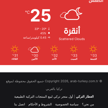
الطقس
25
℃
أنقرة
33º - 20º
الرطوبة:
45%
الرياح:
0.45 كيلومتر/ساعة
Scattered Clouds
31
30
32
33
33
℃
℃
℃
℃
℃
الجمعة
السبت
الأحد
الأثنين
الثلاثاء
© Copyright 2026, arab-turkey.com.tr جميع الحقوق محفوظة لموقع
تركيا بالعربي
العطار التركي
|
أول متجر تركي لبيع المنتجات التركية الطبيعية
من نحن؟
سياسة الخصوصية
الشروط و الأحكام
اتصل بنا