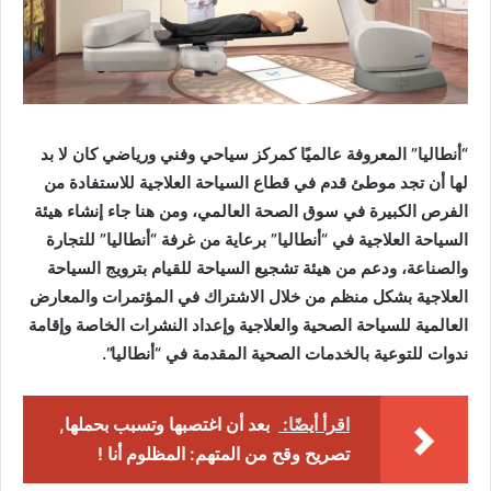
“أنطاليا” المعروفة عالميًا كمركز سياحي وفني ورياضي كان لا بد
لها أن تجد موطئ قدم في قطاع السياحة العلاجية للاستفادة من
الفرص الكبيرة في سوق الصحة العالمي، ومن هنا جاء إنشاء هيئة
السياحة العلاجية في “أنطاليا” برعاية من غرفة “أنطاليا” للتجارة
والصناعة، ودعم من هيئة تشجيع السياحة للقيام بترويج السياحة
العلاجية بشكل منظم من خلال الاشتراك في المؤتمرات والمعارض
العالمية للسياحة الصحية والعلاجية وإعداد النشرات الخاصة وإقامة
ندوات للتوعية بالخدمات الصحية المقدمة في “أنطاليا”.
اقرأ أيضًا:
بعد أن اغتصبها وتسبب بحملها,
تصريح وقح من المتهم: المظلوم أنا !