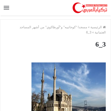
الرئيسية
»
مسجدا "كوجاتيبه" و"أورطاكوي" من أشهر المساجد
العثمانية
»
3_6
3_6