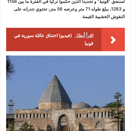
لسنجق “قونية” و تحديدا الذين حكموا تركيا في الفترة ما بين 1156
و 1283، يبلغ طوله 71 متر وعرضه 56 متر، تحتوي جدرانه على
النقوش الخشبية القيمة.
اقرأ أيضًا:
(فيديو) اختناق عائلة سورية في
قونيا