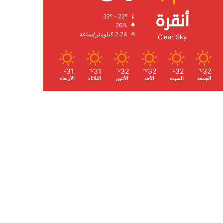
أنقرة
32º - 22º
الرطوبة:
26%
الرياح:
2.24 كيلومتر/ساعة
Clear Sky
31
31
32
32
32
32
℃
℃
℃
℃
℃
℃
الجمعة
السبت
الأحد
الأثنين
الثلاثاء
الأربعاء