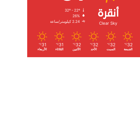
أنقرة
32º - 22º
الرطوبة:
26%
الرياح:
2.24 كيلومتر/ساعة
Clear Sky
31
31
32
32
32
32
℃
℃
℃
℃
℃
℃
الجمعة
السبت
الأحد
الأثنين
الثلاثاء
الأربعاء