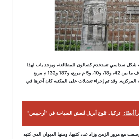
ت شكل سداسي تستخدم كصالون للمطالعة، ويوجد باب لهذا
الصالون يؤدي إلى مخزن للكتب، وتتوزع مساحات الغرف ما بين 42، و18، و10، و5 م مربع، و187 و132 م مربع
المركزية. وقد تم إجراء تعديلات على المكتبة كان آخرها في
أ أيضًا:
تركيا.. ثلوج أبريل تُنعش السياحة في "أرجييس"
فندي) التي كانت تحتوي 2857 كتابا، توسعت مع مرور الزمن وزاد عدد كتبها، ومنها الديوان الذي كتبه