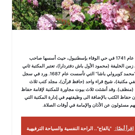
تم تأسيس مكتبة “كوبرولو” (Köprülü Kütüphanesi) عام 1741 في حي الوفاء بإسطنبول، حيث أسسها صاحب
 الخليفة (محمود الأول باش دفتردارا)، تعتبر المكتبة ثاني
مكتبة ذات مبنى مستقل في العهد العثماني بعد مكتبة “محمد كوبرولي باشا” التي تأسست عام 1687. ورد في سجل
في مكتبة)، شيخ قراء واحد (حافظ قرآن)، مجلد كتب ثلاث
ة (منظف). وقد أنشئت ثلاث بيوت مجاورة للمكتبة لإقامة حفاظ
ن حفاظ الكتب بالإضافة الى وظيفتهم في إدارة المكتبة التي
نهم مسئولون عن الأذان والإمامة في أوقات الصلاة.
اقرأ أيضًا:
"يالفاج".. الراحة النفسية والسياحة الترفيهية