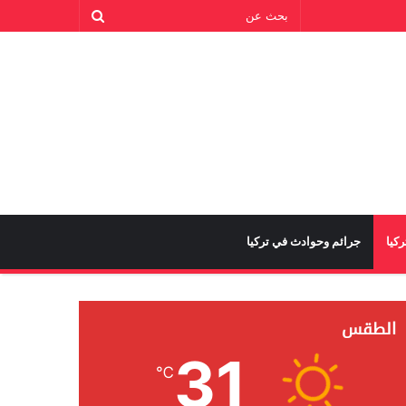
كيا
جرائم وحوادث في تركيا
الطقس
31
℃