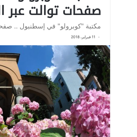
صفحات توالت عبر ال
مكتبة "كوبرولو" في إسطنبول .. صفح
11 فبراير، 2018