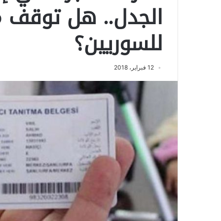
الجدل.. هل توقف م
للسوريين؟
12 فبراير، 2018