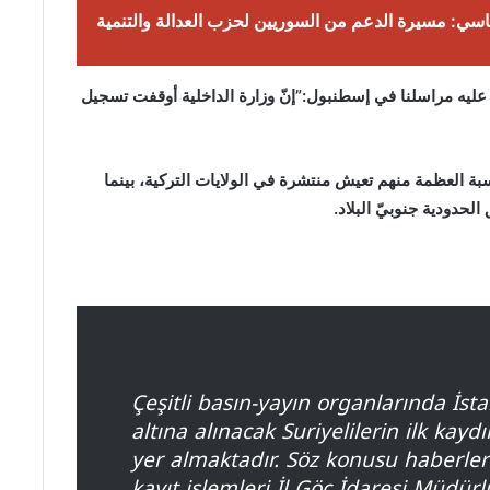
اسي: مسيرة الدعم من السوريين لحزب العدالة والتنمية
ليه مراسلنا في إسطنبول:”إنّ وزارة الداخلية أوقفت تسجيل
ون لاجئ سوري، النسبة العظمة منهم تعيش منتشرة في الولايات التركية، بينما
حدودية جنوبيّ البلاد.
Çeşitli basın-yayın organlarında İst
altına alınacak Suriyelilerin ilk kay
yer almaktadır. Söz konusu haberle
kayıt işlemleri İl Göç İdaresi Müd