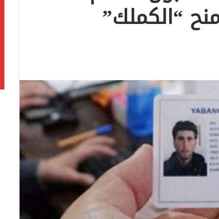
نح “الكملك”