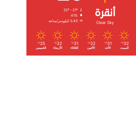
أنقرة
32º - 21º
الرطوبة:
41%
الرياح:
0.45 كيلومتر/ساعة
Clear Sky
25
32
31
32
31
32
℃
℃
℃
℃
℃
℃
السبت
الأحد
الأثنين
الثلاثاء
الأربعاء
الخميس