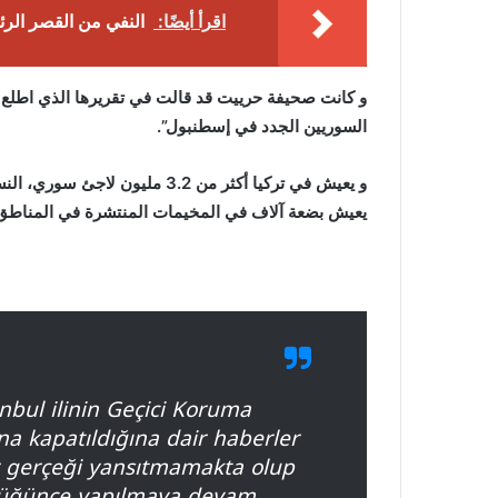
اقرأ أيضًا:
النفي من القصر الرئ
و كانت صحيفة حرييت قد قالت في تقريرها الذي اطلع ع
السوريين الجدد في إسطنبول”.
و يعيش في تركيا أكثر من 3.2 ملي
يعيش بضعة آلاف في المخيمات المنتشرة في المناطق ال
anbul ilinin Geçici Koruma
dına kapatıldığına dair haberler
r gerçeği yansıtmamakta olup
ürlüğünce yapılmaya devam