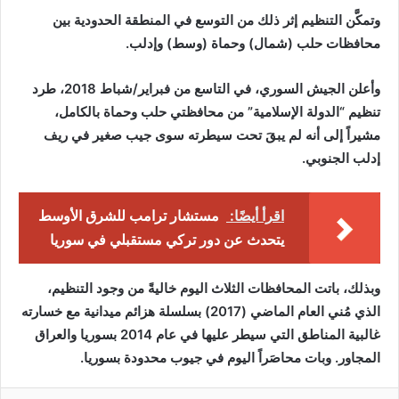
وتمكَّن التنظيم إثر ذلك من التوسع في المنطقة الحدودية بين
محافظات حلب (شمال) وحماة (وسط) وإدلب.
وأعلن الجيش السوري، في التاسع من فبراير/شباط 2018، طرد
تنظيم “الدولة الإسلامية” من محافظتي حلب وحماة بالكامل،
مشيراً إلى أنه لم يبقَ تحت سيطرته سوى جيب صغير في ريف
إدلب الجنوبي.
اقرأ أيضًا:
مستشار ترامب للشرق الأوسط
يتحدث عن دور تركي مستقبلي في سوريا
وبذلك، باتت المحافظات الثلاث اليوم خاليةً من وجود التنظيم،
الذي مُني العام الماضي (2017) بسلسلة هزائم ميدانية مع خسارته
غالبية المناطق التي سيطر عليها في عام 2014 بسوريا والعراق
المجاور. وبات محاصَراً اليوم في جيوب محدودة بسوريا.