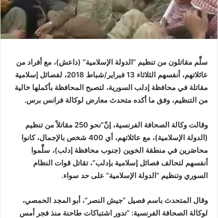
سلَّم مقاتلون من تنظيم “الدولة الإسلامية” (داعش)، مع أفراد من
عائلاتهم، أنفسهم الثلاثاء 13 فبراير/شباط 2018، لفصائل إسلامية
مقاتلة في محافظة إدلب السورية، لتصبح المحافظة بأكملها خالية
من التنظيم، وفق ما أكده متحدث معارض لوكالة فرانس برس.
وقالت وكالة الصحافة الفرنسية، إنّ”نحو 250 مقاتلاً من تنظيم
(الدولة الإسلامية)، مع عائلاتهم، أي 400 شخص بالإجمال، كانوا
محاصَرين في منطقة الخوين (جنوب محافظة إدلب)، سلَّموا
أنفسهم لتحالف فصائل إسلامية بإدلب”، تقاتل قوات النظام
السوري وتنظيم “الدولة الإسلامية” على حد سواء.
وقال المتحدث باسم فصيل “جيش النصر”، أبو المجد الحمصي،
لوكالة الصحافة الفرنسية: “تدور اشتباكات طاحنة منذ فجر أمس