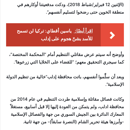
(الإثنين 12 فبراير/شباط 2018)، ودكت مدفعيتنا أوكارهم في
منطقة الخوين حتى رضخوا لتسليم أنفسهم”.
اقرأ أيضًا:
ياسين أقطاي: تركيا لن تسمح
للأسد بشنّ هجوم على إدلب
وأوضح أنه سيتم عرض مقاتلي التنظيم أمام “المحكمة المختصة”،
كما سيجري التحقيق معهم؛ “للقضاء على الخلايا التي زرعوها”.
وبعد أن سلَّموا أنفسهم، باتت محافظة إدلب”خالية من تنظيم الدولة
الإسلامية”.
وكانت فصائل مقاتلة وإسلامية طردت التنظيم في عام 2014 من
محافظة ادلب، ولم يتمكن من العودة إليها إلا قبل أسابيع، مستغلاً
المعارك الدائرة بين الجيش السوري من جهة والفصائل الإسلامية
-وأبرزها هيئة تحرير الشام (النصرة سابقاً)- من جهة ثانية.