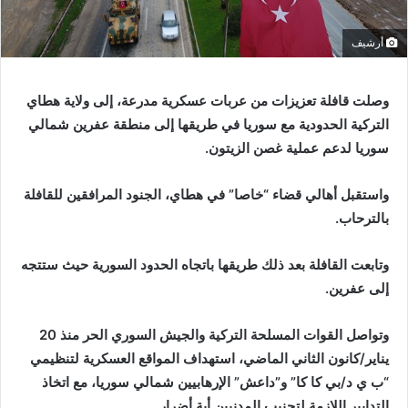
أرشيف
وصلت قافلة تعزيزات من عربات عسكرية مدرعة، إلى ولاية هطاي
التركية الحدودية مع سوريا في طريقها إلى منطقة عفرين شمالي
سوريا لدعم عملية غصن الزيتون.
واستقبل أهالي قضاء “خاصا” في هطاي، الجنود المرافقين للقافلة
بالترحاب.
وتابعت القافلة بعد ذلك طريقها باتجاه الحدود السورية حيث ستتجه
إلى عفرين.
وتواصل القوات المسلحة التركية والجيش السوري الحر منذ 20
يناير/كانون الثاني الماضي، استهداف المواقع العسكرية لتنظيمي
“ب ي د/بي كا كا” و”داعش” الإرهابيين شمالي سوريا، مع اتخاذ
التدابير اللازمة لتجنيب المدنيين أية أضرار.