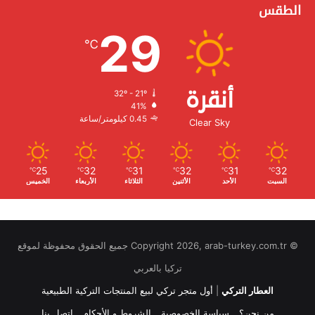
الطقس
29
℃
أنقرة
32º - 21º
الرطوبة:
41%
الرياح:
0.45 كيلومتر/ساعة
Clear Sky
25
32
31
32
31
32
℃
℃
℃
℃
℃
℃
السبت
الأحد
الأثنين
الثلاثاء
الأربعاء
الخميس
© Copyright 2026, arab-turkey.com.tr جميع الحقوق محفوظة لموقع
تركيا بالعربي
العطار التركي
|
أول متجر تركي لبيع المنتجات التركية الطبيعية
من نحن؟
سياسة الخصوصية
الشروط و الأحكام
اتصل بنا