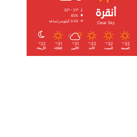
أنقرة
32º - 21º
الرطوبة:
65%
الرياح:
0.45 كيلومتر/ساعة
Clear Sky
22
31
31
32
32
32
℃
℃
℃
℃
℃
℃
الجمعة
السبت
الأحد
الأثنين
الثلاثاء
الأربعاء