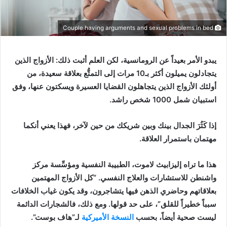
Couple having arguments and sexual problems in bed
يبدو الأمر بعيداً عن الرومانسية، لكن العلم أثبت ذلك: الأزواج الذين
يتجادلون يميلون أكثر بـ10 مرات إلى التمتُّع بعلاقة سعيدة، من
أولئك الأزواج الذين يتجاهلون القضايا العسيرة ويسكتون عنها، وفق
استبيان شمل 1000 شخص راشد.
إذا كَثُرَ الجدال بينك وبين شريكك من حين لآخر، فهذا يعني أنكما
مهتمان باستمرار العلاقة.
هذا ما تراه إليزابيث لاموت، الطبيبة النفسية ومؤسِّسة مركز
واشنطن للاستشارات والعلاج النفسي. “كل الأزواج المهتمين
بعلاقاتهم وحاضري الذهن فيها يتشاجرون، وقد يكون غياب الخلافات
سبباً خطيراً للقلق”، على حد قولها. ومع ذلك، فالشجارات الدائمة
ليست صحية أيضاً، بحسب
النسخة الأميركية
لـ”هاف بوست”.