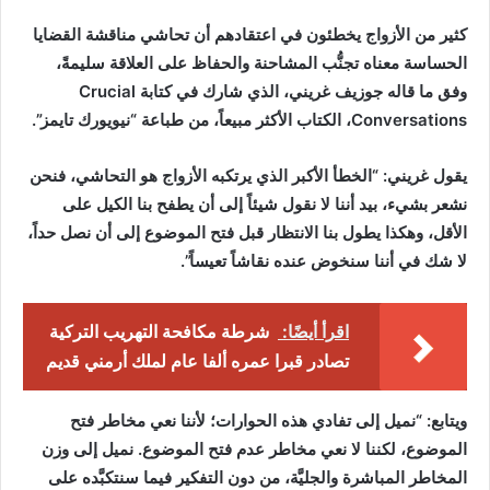
كثير من الأزواج يخطئون في اعتقادهم أن تحاشي مناقشة القضايا
الحساسة معناه تجنُّب المشاحنة والحفاظ على العلاقة سليمةً،
وفق ما قاله جوزيف غريني، الذي شارك في كتابة Crucial
Conversations، الكتاب الأكثر مبيعاً، من طباعة “نيويورك تايمز”.
يقول غريني: “الخطأ الأكبر الذي يرتكبه الأزواج هو التحاشي، فنحن
نشعر بشيء، بيد أننا لا نقول شيئاً إلى أن يطفح بنا الكيل على
الأقل، وهكذا يطول بنا الانتظار قبل فتح الموضوع إلى أن نصل حداً،
لا شك في أننا سنخوض عنده نقاشاً تعيساً”.
اقرأ أيضًا:
شرطة مكافحة التهريب التركية
تصادر قبرا عمره ألفا عام لملك أرمني قديم
ويتابع: “نميل إلى تفادي هذه الحوارات؛ لأننا نعي مخاطر فتح
الموضوع، لكننا لا نعي مخاطر عدم فتح الموضوع. نميل إلى وزن
المخاطر المباشرة والجليَّة، من دون التفكير فيما سنتكبَّده على