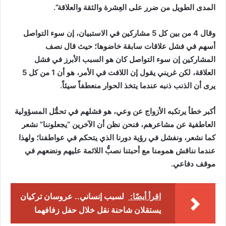
المدى الطويل من ضرر على العِشرة والثقة والعلاقة”.
وقال 4 من بين كل 5 مشاركين في الاستبيان، إن سوء التواصل
أسهم في فشل علاقات سابقة خاضوها؛ حيث قال نصف
المشاركين إن سوء التواصل كان هو السبب الأبرز في فشل
العلاقة، لكن غريني يقول إن اللافت في الأمر، هو أن 1 من كل 5
يرى أن الذنب ذنبه عندما يتخذ الحوار منعطفاً سيئاً.
أكبر خطأ يرتكبه الأزواج عن وعي، هو فشلهم في تحمُّل المسؤولية
العاطفية عن مشاعرهم، فنحن نظن أن الآخرين “يجعلوننا” نشعر
كما نشعر، ونفشل في رؤية دورنا الذي يتحكم في عواطفنا؛ ولهذا
عندما نناقش همومنا مع أحبتنا نصبُّ اللائمة عليهم ونضعهم في
موقف دفاعي.
اقرأ أيضًا:
لسبب إنساني.. عروسان تركيان
يستقلان شاحنة نقل خلال حفل زفافهما