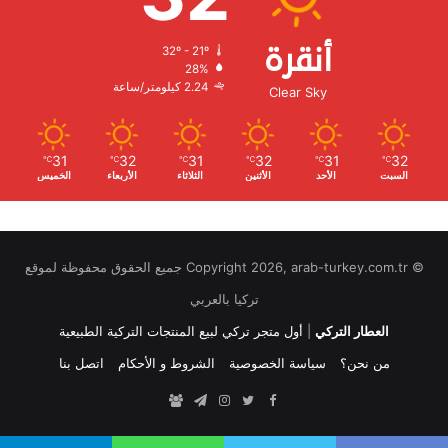
أنقرة
32º - 21º
الرطوبة:
28%
الرياح:
2.24 كيلومتر/ساعة
Clear Sky
31
32
31
32
31
32
℃
℃
℃
℃
℃
℃
السبت
الأحد
الأثنين
الثلاثاء
الأربعاء
الخميس
© Copyright 2026, arab-turkey.com.tr جميع الحقوق محفوظة لموقع
تركيا بالعربي
العطار التركي
|
أول متجر تركي لبيع المنتجات التركية الطبيعية
من نحن؟
سياسة الخصوصية
الشروط و الأحكام
اتصل بنا