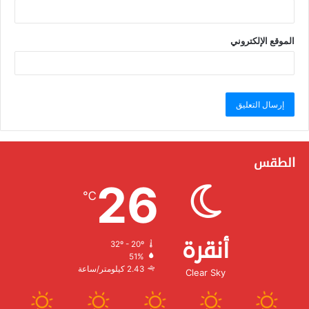
الموقع الإلكتروني
الطقس
26
℃
أنقرة
32º - 20º
الرطوبة:
51%
الرياح:
2.43 كيلومتر/ساعة
Clear Sky